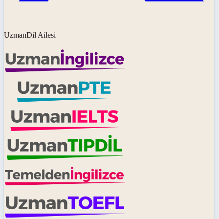
UzmanDil Ailesi