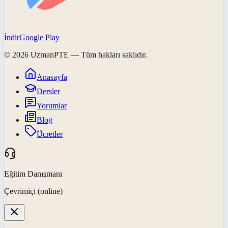
İndir
Google Play
©
2026
UzmanPTE
— Tüm hakları saklıdır.
Anasayfa
Dersler
Yorumlar
Blog
Ücretler
Eğitim Danışmanı
Çevrimiçi (online)