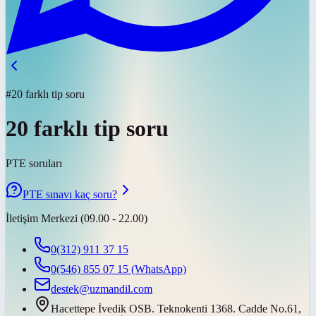
#20 farklı tip soru
20 farklı tip soru
PTE soruları
PTE sınavı kaç soru?
İletişim Merkezi (09.00 - 22.00)
0(312) 911 37 15
0(546) 855 07 15
(WhatsApp)
destek@uzmandil.com
Hacettepe İvedik OSB. Teknokenti 1368. Cadde No.61,