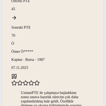
Önceki
PTE
45
Sonraki
PTE
70
Ö
Ömer
Ö*****
Kaptan · Bursa · 1987
07.11.2025
UzmanPTE ile çalışmaya başladıktan
sonra sınava hazırlık sürecim çok daha
yapılandırılmış hale geldi. Özellikle
dinleme ve okuma bölümlerinde sunulan