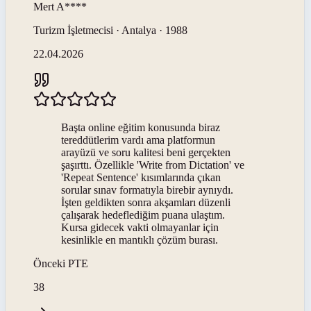
Mert
A****
Turizm İşletmecisi · Antalya · 1988
22.04.2026
Başta online eğitim konusunda biraz
tereddütlerim vardı ama platformun
arayüzü ve soru kalitesi beni gerçekten
şaşırttı. Özellikle 'Write from Dictation' ve
'Repeat Sentence' kısımlarında çıkan
sorular sınav formatıyla birebir aynıydı.
İşten geldikten sonra akşamları düzenli
çalışarak hedeflediğim puana ulaştım.
Kursa gidecek vakti olmayanlar için
kesinlikle en mantıklı çözüm burası.
Önceki
PTE
38