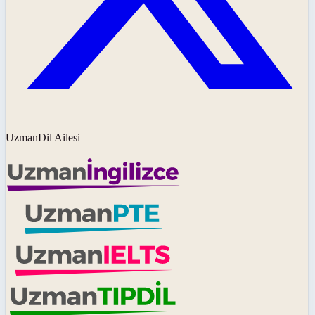
UzmanDil Ailesi