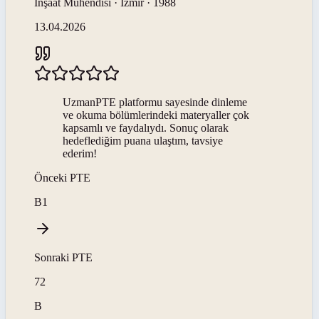
İnşaat Mühendisi · İzmir · 1988
13.04.2026
UzmanPTE platformu sayesinde dinleme
ve okuma bölümlerindeki materyaller çok
kapsamlı ve faydalıydı. Sonuç olarak
hedeflediğim puana ulaştım, tavsiye
ederim!
Önceki
PTE
B1
Sonraki
PTE
72
B