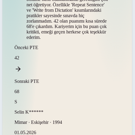
net öğretiyor. Özellikle 'Repeat Sentence'
ve 'Write from Dictation' kısımlarındaki
pratikler sayesinde sınavda hiç
zorlanmadım. 42 olan puanımı kısa sürede
68'e çıkardım. Kariyerim için bu puan çok
kritikti, emeği geçen herkese çok teşekkür
ederim.
Önceki
PTE
42
Sonraki
PTE
68
S
Selin
K******
Mimar · Eskişehir · 1994
01.05.2026