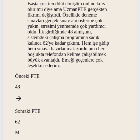
Başta çok tereddüt etmiştim online kurs
olur mu diye ama UzmanPTE gerçekten
fikrimi değiştirdi. Özellikle deneme
sınavları gerçek sınav atmosferine çok
yakın, stresimi yenmemde çok yardımcı
oldu. İlk girdiğimde 48 almıştım,
sistemdeki çalışma programına sadık
kalınca 62'ye kadar çıktım. Hem işe gidip
hem sınava hazırlanmak zordu ama her
boşlukta telefondan kelime çalışabilmek
büyük avantajdı. Emeği geçenlere çok
teşekkür ederim.
Önceki
PTE
48
Sonraki
PTE
62
M