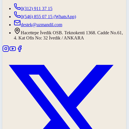
0(312) 911 37 15
0(546) 855 07 15
(WhatsApp)
destek@uzmandil.com
Hacettepe İvedik OSB. Teknokenti 1368. Cadde No.61,
4. Kat Ofis No: 32 İvedik / ANKARA