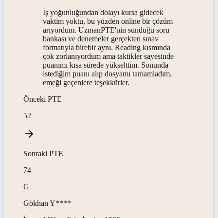
İş yoğunluğundan dolayı kursa gidecek
vaktim yoktu, bu yüzden online bir çözüm
arıyordum. UzmanPTE'nin sunduğu soru
bankası ve denemeler gerçekten sınav
formatıyla birebir aynı. Reading kısmında
çok zorlanıyordum ama taktikler sayesinde
puanımı kısa sürede yükselttim. Sonunda
istediğim puanı alıp dosyamı tamamladım,
emeği geçenlere teşekkürler.
Önceki
PTE
52
Sonraki
PTE
74
G
Gökhan
Y****