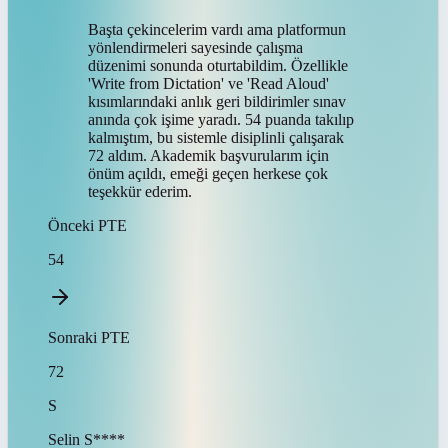
Başta çekincelerim vardı ama platformun
yönlendirmeleri sayesinde çalışma
düzenimi sonunda oturtabildim. Özellikle
'Write from Dictation' ve 'Read Aloud'
kısımlarındaki anlık geri bildirimler sınav
anında çok işime yaradı. 54 puanda takılıp
kalmıştım, bu sistemle disiplinli çalışarak
72 aldım. Akademik başvurularım için
önüm açıldı, emeği geçen herkese çok
teşekkür ederim.
Önceki
PTE
54
Sonraki
PTE
72
S
Selin
S****