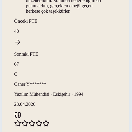
düzeltebildim. Sonunda hedeflediğim 65
puanı aldım, gerçekten emeği geçen
herkese çok teşekkürler.
Önceki
PTE
48
Sonraki
PTE
67
C
Caner
Y*******
Yazılım Mühendisi · Eskişehir · 1994
23.04.2026