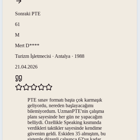
Sonraki
PTE
61
M
Mert
D****
Turizm İşletmecisi · Antalya · 1988
21.04.2026
PTE sınav formatı başta çok karmaşık
geliyordu, nereden başlayacağımı
bilemiyordum. UzmanPTE'nin çalışma
planı sayesinde her gün ne yapacağım
belliydi. Özellikle Speaking kısmında
verdikleri taktikler sayesinde kendime
güvenim geldi. Eskiden 35 almıştım, bu
sistemle düzenli çalışınca 62'ye kadar