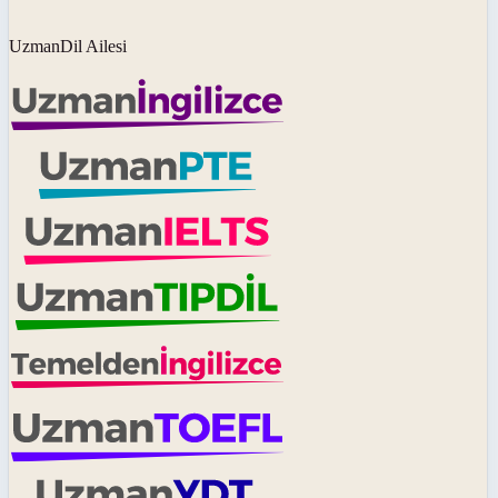
UzmanDil Ailesi