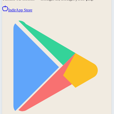
İndir
App Store