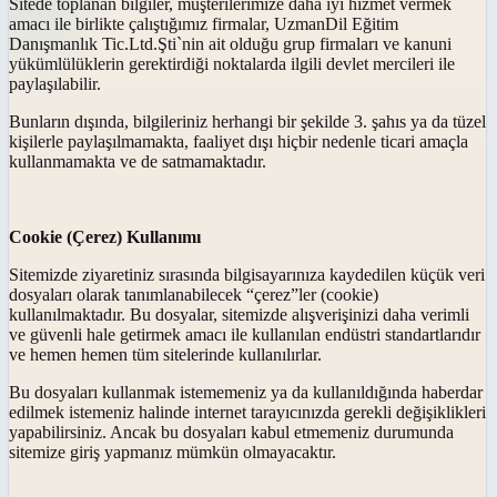
Sitede toplanan bilgiler, müşterilerimize daha iyi hizmet vermek
amacı ile birlikte çalıştığımız firmalar, UzmanDil Eğitim
Danışmanlık Tic.Ltd.Şti`nin ait olduğu grup firmaları ve kanuni
yükümlülüklerin gerektirdiği noktalarda ilgili devlet mercileri ile
paylaşılabilir.
Bunların dışında, bilgileriniz herhangi bir şekilde 3. şahıs ya da tüzel
kişilerle paylaşılmamakta, faaliyet dışı hiçbir nedenle ticari amaçla
kullanmamakta ve de satmamaktadır.
Cookie (Çerez) Kullanımı
Sitemizde ziyaretiniz sırasında bilgisayarınıza kaydedilen küçük veri
dosyaları olarak tanımlanabilecek “çerez”ler (cookie)
kullanılmaktadır. Bu dosyalar, sitemizde alışverişinizi daha verimli
ve güvenli hale getirmek amacı ile kullanılan endüstri standartlarıdır
ve hemen hemen tüm sitelerinde kullanılırlar.
Bu dosyaları kullanmak istememeniz ya da kullanıldığında haberdar
edilmek istemeniz halinde internet tarayıcınızda gerekli değişiklikleri
yapabilirsiniz. Ancak bu dosyaları kabul etmemeniz durumunda
sitemize giriş yapmanız mümkün olmayacaktır.