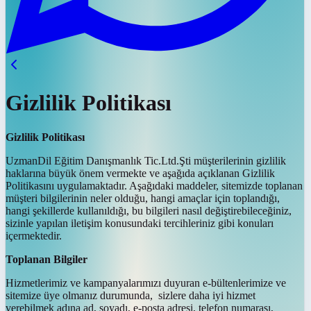
Gizlilik Politikası
Gizlilik Politikası
UzmanDil Eğitim Danışmanlık Tic.Ltd.Şti müşterilerinin gizlilik
haklarına büyük önem vermekte ve aşağıda açıklanan Gizlilik
Politikasını uygulamaktadır. Aşağıdaki maddeler, sitemizde toplanan
müşteri bilgilerinin neler olduğu, hangi amaçlar için toplandığı,
hangi şekillerde kullanıldığı, bu bilgileri nasıl değiştirebileceğiniz,
sizinle yapılan iletişim konusundaki tercihleriniz gibi konuları
içermektedir.
Toplanan Bilgiler
Hizmetlerimiz ve kampanyalarımızı duyuran e-bültenlerimize ve
sitemize üye olmanız durumunda, sizlere daha iyi hizmet
verebilmek adına ad, soyadı, e-posta adresi, telefon numarası,