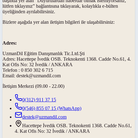
başında yer alan “Duyurulardan haberdar olmak istemiyorsanız,
lütfen tıklayınız” bağlantısına tıklayarak, kolaylıkla e-bülten
üyeliğinden ayrılabilirsiniz.
Bizlere aşağıda yer alan iletişim bilgileri ile ulaşabilirsiniz:
Adres:
UzmanDil Eğitim Danışmanlık Tic.Ltd.Şti
Adres: Hacettepe İvedik OSB. Teknokenti 1368. Cadde No.61, 4.
Kat Ofis No: 32 İvedik / ANKARA
Telefon : 0 850 302 6 715
Email: destek@uzmandil.com
İletişim Merkezi (09.00 - 22.00)
0(312) 911 37 15
0(546) 855 07 15
(WhatsApp)
destek@uzmandil.com
Hacettepe İvedik OSB. Teknokenti 1368. Cadde No.61,
4. Kat Ofis No: 32 İvedik / ANKARA