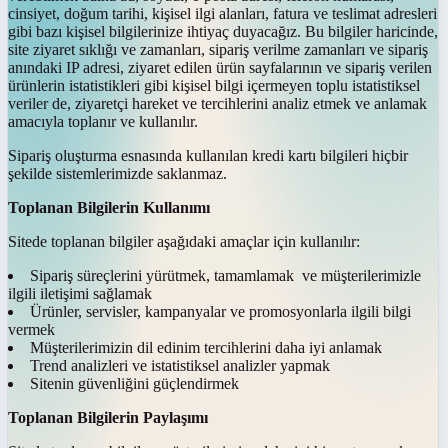
cinsiyet, doğum tarihi, kişisel ilgi alanları, fatura ve teslimat adresleri
gibi bazı kişisel bilgilerinize ihtiyaç duyacağız. Bu bilgiler haricinde,
site ziyaret sıklığı ve zamanları, sipariş verilme zamanları ve sipariş
anındaki IP adresi, ziyaret edilen ürün sayfalarının ve sipariş verilen
ürünlerin istatistikleri gibi kişisel bilgi içermeyen toplu istatistiksel
veriler de, ziyaretçi hareket ve tercihlerini analiz etmek ve anlamak
amacıyla toplanır ve kullanılır.
Sipariş oluşturma esnasında kullanılan kredi kartı bilgileri hiçbir
şekilde sistemlerimizde saklanmaz.
Toplanan Bilgilerin Kullanımı
Sitede toplanan bilgiler aşağıdaki amaçlar için kullanılır:
Sipariş süreçlerini yürütmek, tamamlamak ve müşterilerimizle
ilgili iletişimi sağlamak
Ürünler, servisler, kampanyalar ve promosyonlarla ilgili bilgi
vermek
Müşterilerimizin dil edinim tercihlerini daha iyi anlamak
Trend analizleri ve istatistiksel analizler yapmak
Sitenin güvenliğini güçlendirmek
Toplanan Bilgilerin Paylaşımı