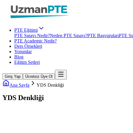
PTE Eğitimi
PTE Sınavı Nedir?
Neden PTE Sınavı?
PTE Başvuruları
PTE Sın
PTE Academic Nedir?
Ders Örnekleri
Yorumlar
Blog
Eğitim Setleri
Giriş Yap
Ücretsiz Üye Ol
Ana Sayfa
YDS Denkliği
YDS Denkliği