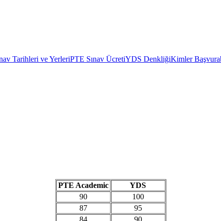
av Tarihleri ve Yerleri
PTE Sınav Ücreti
YDS Denkliği
Kimler Başvurab
PTE Academic
YDS
90
100
87
95
84
90