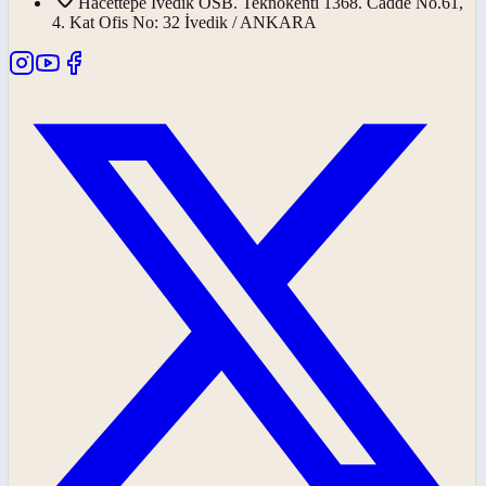
Hacettepe İvedik OSB. Teknokenti 1368. Cadde No.61,
4. Kat Ofis No: 32 İvedik / ANKARA