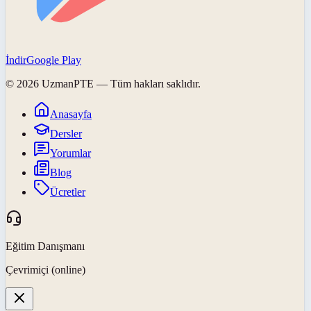
İndir
Google Play
©
2026
UzmanPTE
— Tüm hakları saklıdır.
Anasayfa
Dersler
Yorumlar
Blog
Ücretler
Eğitim Danışmanı
Çevrimiçi (online)