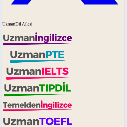
UzmanDil Ailesi