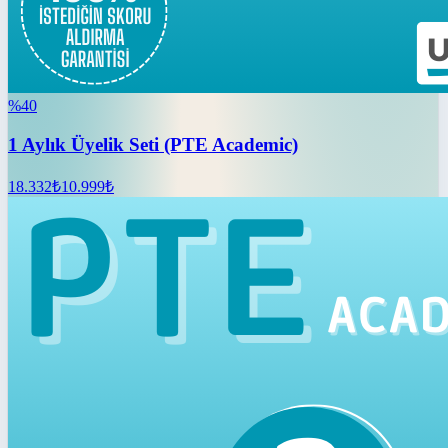
%
40
1 Aylık Üyelik Seti (PTE Academic)
18.332
₺
10.999
₺