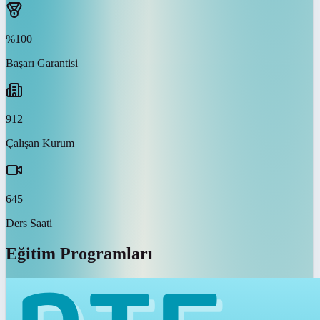
%100
Başarı Garantisi
912+
Çalışan Kurum
645+
Ders Saati
Eğitim Programları