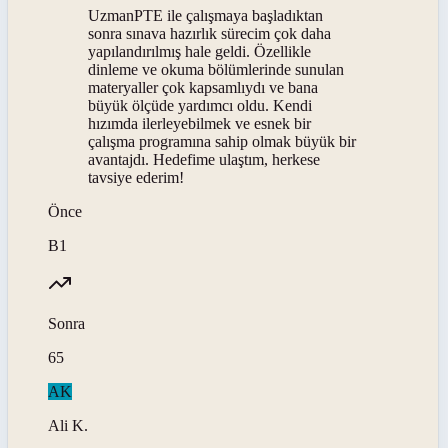
UzmanPTE ile çalışmaya başladıktan
sonra sınava hazırlık sürecim çok daha
yapılandırılmış hale geldi. Özellikle
dinleme ve okuma bölümlerinde sunulan
materyaller çok kapsamlıydı ve bana
büyük ölçüde yardımcı oldu. Kendi
hızımda ilerleyebilmek ve esnek bir
çalışma programına sahip olmak büyük bir
avantajdı. Hedefime ulaştım, herkese
tavsiye ederim!
Önce
B1
Sonra
65
AK
Ali
K
.