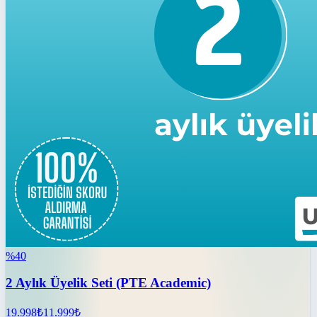
%
40
2 Aylık Üyelik Seti (PTE Academic)
19.998
₺
11.999
₺