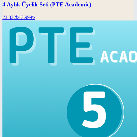
4 Aylık Üyelik Seti (PTE Academic)
23.332
₺
13.999
₺