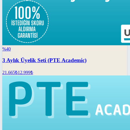
%
40
3 Aylık Üyelik Seti (PTE Academic)
21.665
₺
12.999
₺