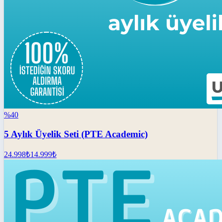
%
40
5 Aylık Üyelik Seti (PTE Academic)
24.998
₺
14.999
₺