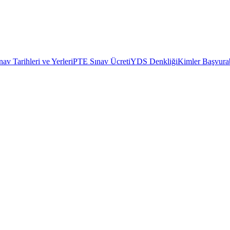
av Tarihleri ve Yerleri
PTE Sınav Ücreti
YDS Denkliği
Kimler Başvurab