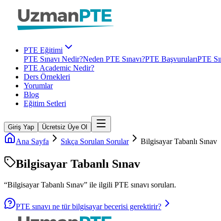
PTE Eğitimi
PTE Sınavı Nedir?
Neden PTE Sınavı?
PTE Başvuruları
PTE Sın
PTE Academic Nedir?
Ders Örnekleri
Yorumlar
Blog
Eğitim Setleri
Giriş Yap
Ücretsiz Üye Ol
Ana Sayfa
Sıkça Sorulan Sorular
Bilgisayar Tabanlı Sınav
Bilgisayar Tabanlı Sınav
“
Bilgisayar Tabanlı Sınav
” ile ilgili
PTE
sınavı soruları.
PTE sınavı ne tür bilgisayar becerisi gerektirir?