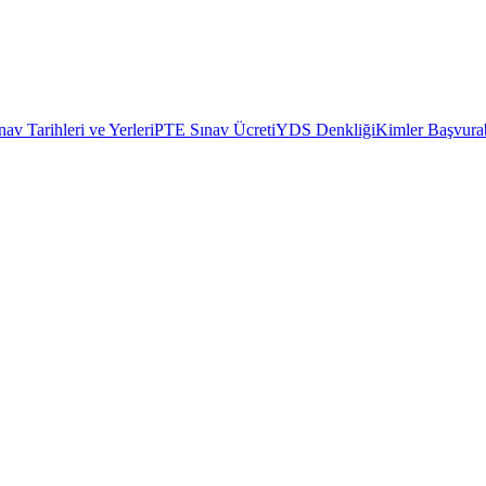
av Tarihleri ve Yerleri
PTE Sınav Ücreti
YDS Denkliği
Kimler Başvurab