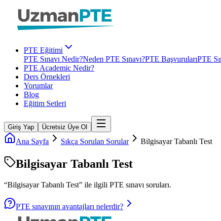
PTE Eğitimi
PTE Sınavı Nedir?
Neden PTE Sınavı?
PTE Başvuruları
PTE Sın
PTE Academic Nedir?
Ders Örnekleri
Yorumlar
Blog
Eğitim Setleri
Giriş Yap
Ücretsiz Üye Ol
Ana Sayfa
Sıkça Sorulan Sorular
Bilgisayar Tabanlı Test
Bilgisayar Tabanlı Test
“
Bilgisayar Tabanlı Test
” ile ilgili
PTE
sınavı soruları.
PTE sınavının avantajları nelerdir?