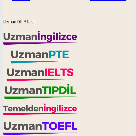
UzmanDil Ailesi