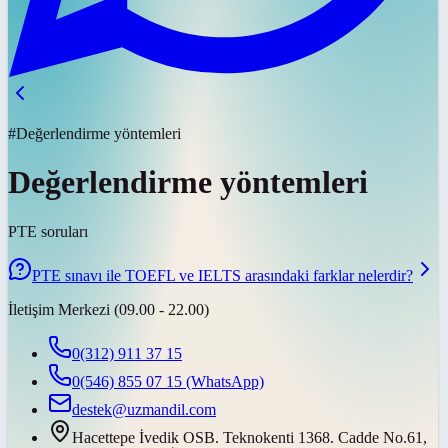
#Değerlendirme yöntemleri
Değerlendirme yöntemleri
PTE soruları
PTE sınavı ile TOEFL ve IELTS arasındaki farklar nelerdir?
İletişim Merkezi (09.00 - 22.00)
0(312) 911 37 15
0(546) 855 07 15
(WhatsApp)
destek@uzmandil.com
Hacettepe İvedik OSB. Teknokenti 1368. Cadde No.61,