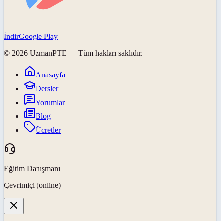
İndir
Google Play
©
2026
UzmanPTE
— Tüm hakları saklıdır.
Anasayfa
Dersler
Yorumlar
Blog
Ücretler
Eğitim Danışmanı
Çevrimiçi (online)