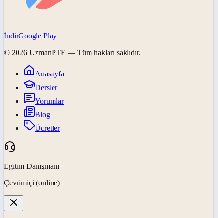
İndir
Google Play
©
2026
UzmanPTE
— Tüm hakları saklıdır.
Anasayfa
Dersler
Yorumlar
Blog
Ücretler
Eğitim Danışmanı
Çevrimiçi (online)