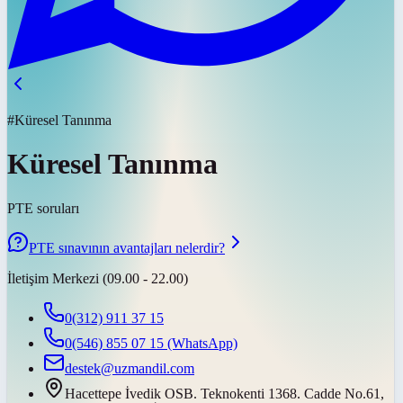
#Küresel Tanınma
Küresel Tanınma
PTE soruları
PTE sınavının avantajları nelerdir?
İletişim Merkezi (09.00 - 22.00)
0(312) 911 37 15
0(546) 855 07 15
(WhatsApp)
destek@uzmandil.com
Hacettepe İvedik OSB. Teknokenti 1368. Cadde No.61,