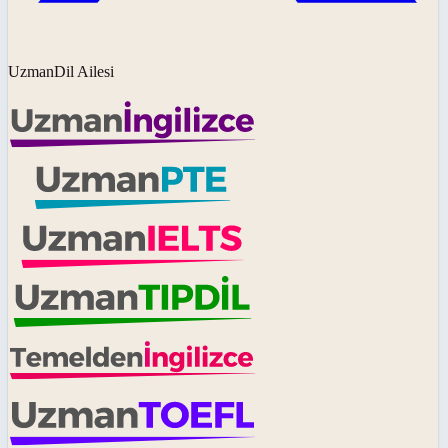
UzmanDil Ailesi