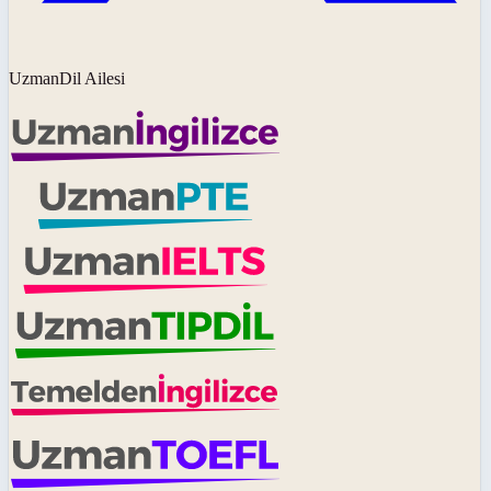
UzmanDil Ailesi