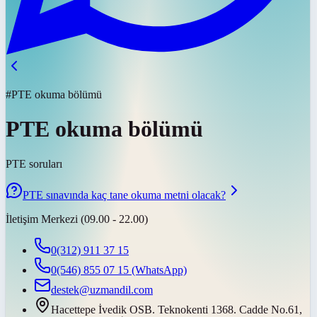
#PTE okuma bölümü
PTE okuma bölümü
PTE soruları
PTE sınavında kaç tane okuma metni olacak?
İletişim Merkezi (09.00 - 22.00)
0(312) 911 37 15
0(546) 855 07 15
(WhatsApp)
destek@uzmandil.com
Hacettepe İvedik OSB. Teknokenti 1368. Cadde No.61,