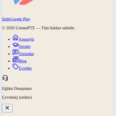
İndir
Google Play
©
2026
UzmanPTE
— Tüm hakları saklıdır.
Anasayfa
Dersler
Yorumlar
Blog
Ücretler
Eğitim Danışmanı
Çevrimiçi (online)