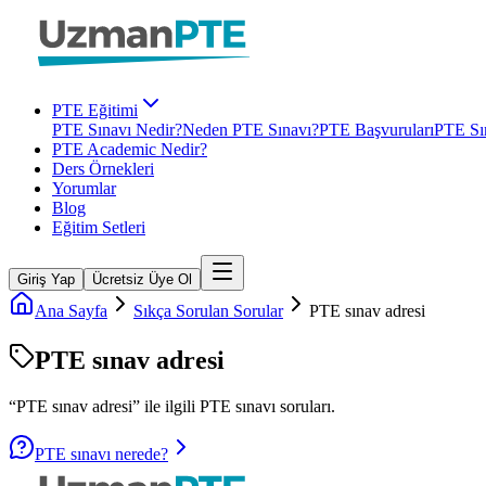
PTE Eğitimi
PTE Sınavı Nedir?
Neden PTE Sınavı?
PTE Başvuruları
PTE Sın
PTE Academic Nedir?
Ders Örnekleri
Yorumlar
Blog
Eğitim Setleri
Giriş Yap
Ücretsiz Üye Ol
Ana Sayfa
Sıkça Sorulan Sorular
PTE sınav adresi
PTE sınav adresi
“
PTE sınav adresi
” ile ilgili
PTE
sınavı soruları.
PTE sınavı nerede?