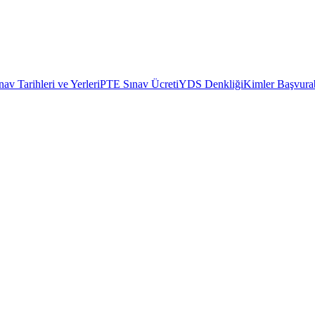
av Tarihleri ve Yerleri
PTE Sınav Ücreti
YDS Denkliği
Kimler Başvurab