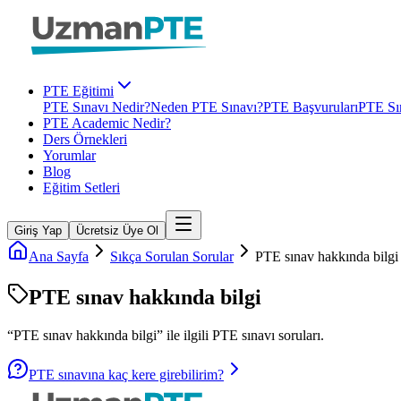
PTE Eğitimi
PTE Sınavı Nedir?
Neden PTE Sınavı?
PTE Başvuruları
PTE Sın
PTE Academic Nedir?
Ders Örnekleri
Yorumlar
Blog
Eğitim Setleri
Giriş Yap
Ücretsiz Üye Ol
Ana Sayfa
Sıkça Sorulan Sorular
PTE sınav hakkında bilgi
PTE sınav hakkında bilgi
“
PTE sınav hakkında bilgi
” ile ilgili
PTE
sınavı soruları.
PTE sınavına kaç kere girebilirim?