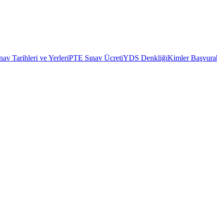
av Tarihleri ve Yerleri
PTE Sınav Ücreti
YDS Denkliği
Kimler Başvurab