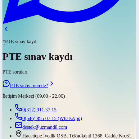
#PTE sınav kaydı
PTE sınav kaydı
PTE soruları
PTE sınavı nerede?
İletişim Merkezi (09.00 - 22.00)
0(312) 911 37 15
0(546) 855 07 15
(WhatsApp)
destek@uzmandil.com
Hacettepe İvedik OSB. Teknokenti 1368. Cadde No.61,