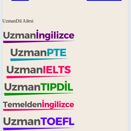
UzmanDil Ailesi