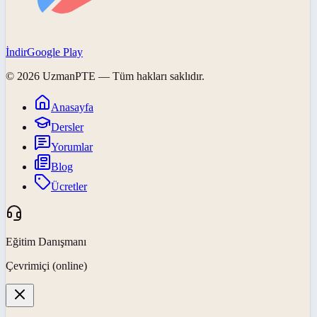
İndir
Google Play
©
2026
UzmanPTE
— Tüm hakları saklıdır.
Anasayfa
Dersler
Yorumlar
Blog
Ücretler
Eğitim Danışmanı
Çevrimiçi (online)