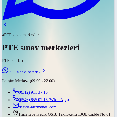
#PTE sınav merkezleri
PTE sınav merkezleri
PTE soruları
PTE sınavı nerede?
İletişim Merkezi (09.00 - 22.00)
0(312) 911 37 15
0(546) 855 07 15
(WhatsApp)
destek@uzmandil.com
Hacettepe İvedik OSB. Teknokenti 1368. Cadde No.61,