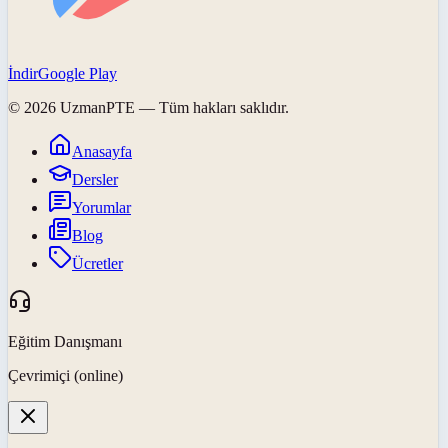
İndir
Google Play
©
2026
UzmanPTE
— Tüm hakları saklıdır.
Anasayfa
Dersler
Yorumlar
Blog
Ücretler
Eğitim Danışmanı
Çevrimiçi (online)