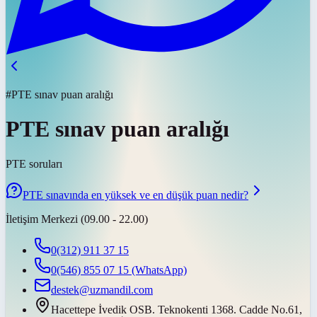
#PTE sınav puan aralığı
PTE sınav puan aralığı
PTE soruları
PTE sınavında en yüksek ve en düşük puan nedir?
İletişim Merkezi (09.00 - 22.00)
0(312) 911 37 15
0(546) 855 07 15
(WhatsApp)
destek@uzmandil.com
Hacettepe İvedik OSB. Teknokenti 1368. Cadde No.61,