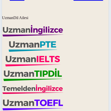
UzmanDil Ailesi