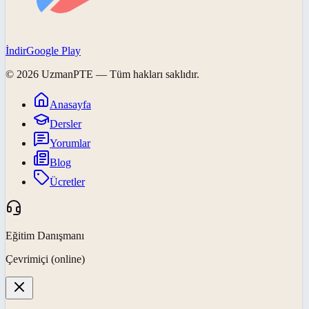
İndir
Google Play
©
2026
UzmanPTE
— Tüm hakları saklıdır.
Anasayfa
Dersler
Yorumlar
Blog
Ücretler
Eğitim Danışmanı
Çevrimiçi (online)