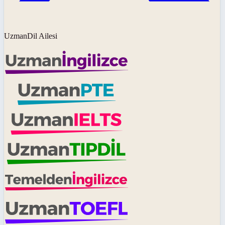
UzmanDil Ailesi