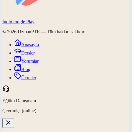
İndir
Google Play
©
2026
UzmanPTE
— Tüm hakları saklıdır.
Anasayfa
Dersler
Yorumlar
Blog
Ücretler
Eğitim Danışmanı
Çevrimiçi (online)