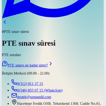
#PTE sınav süresi
PTE sınav süresi
PTE soruları
PTE sınavı ne kadar sürer?
İletişim Merkezi (09.00 - 22.00)
0(312) 911 37 15
0(546) 855 07 15
(WhatsApp)
destek@uzmandil.com
Hacettepe İvedik OSB. Teknokenti 1368. Cadde No.61,