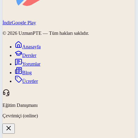
İndir
Google Play
©
2026
UzmanPTE
— Tüm hakları saklıdır.
Anasayfa
Dersler
Yorumlar
Blog
Ücretler
Eğitim Danışmanı
Çevrimiçi (online)