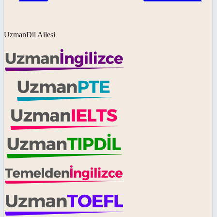
UzmanDil Ailesi