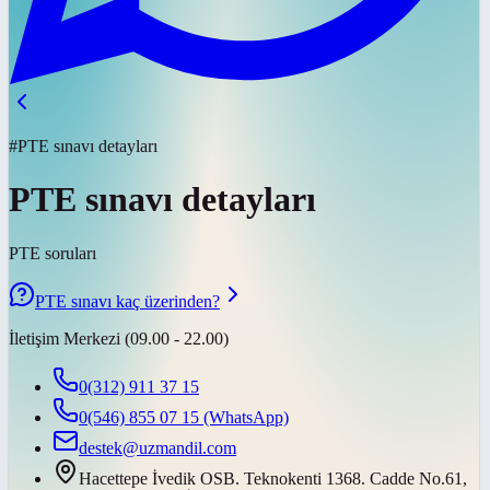
#PTE sınavı detayları
PTE sınavı detayları
PTE soruları
PTE sınavı kaç üzerinden?
İletişim Merkezi (09.00 - 22.00)
0(312) 911 37 15
0(546) 855 07 15
(WhatsApp)
destek@uzmandil.com
Hacettepe İvedik OSB. Teknokenti 1368. Cadde No.61,