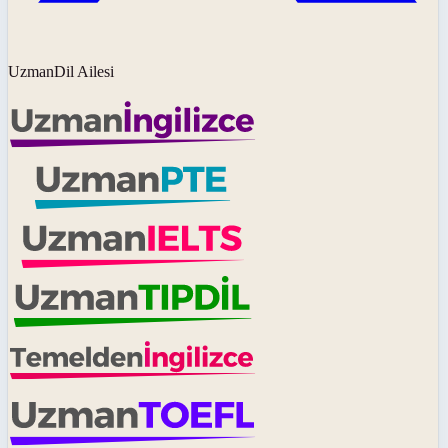
UzmanDil Ailesi