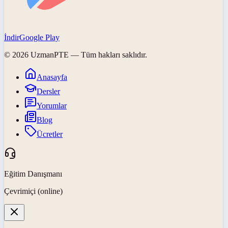
İndir
Google Play
©
2026
UzmanPTE
— Tüm hakları saklıdır.
Anasayfa
Dersler
Yorumlar
Blog
Ücretler
Eğitim Danışmanı
Çevrimiçi (online)