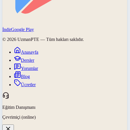
İndir
Google Play
©
2026
UzmanPTE
— Tüm hakları saklıdır.
Anasayfa
Dersler
Yorumlar
Blog
Ücretler
Eğitim Danışmanı
Çevrimiçi (online)