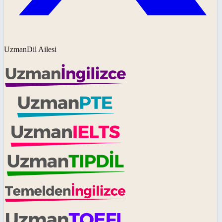
UzmanDil Ailesi