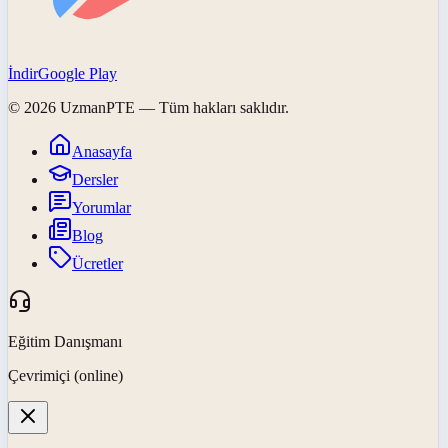
İndir
Google Play
©
2026
UzmanPTE
— Tüm hakları saklıdır.
Anasayfa
Dersler
Yorumlar
Blog
Ücretler
Eğitim Danışmanı
Çevrimiçi (online)