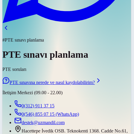
#PTE sınavı planlama
PTE sınavı planlama
PTE soruları
PTE sınavına nerede ve nasıl kaydolabilirim?
İletişim Merkezi (09.00 - 22.00)
0(312) 911 37 15
0(546) 855 07 15
(WhatsApp)
destek@uzmandil.com
Hacettepe İvedik OSB. Teknokenti 1368. Cadde No.61,