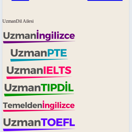
UzmanDil Ailesi