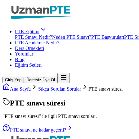
PTE Eğitimi
PTE Sınavı Nedir?
Neden PTE Sınavı?
PTE Başvuruları
PTE Sın
PTE Academic Nedir?
Ders Örnekleri
Yorumlar
Blog
Eğitim Setleri
Giriş Yap
Ücretsiz Üye Ol
Ana Sayfa
Sıkça Sorulan Sorular
PTE sınavı süresi
PTE sınavı süresi
“
PTE sınavı süresi
” ile ilgili
PTE
sınavı soruları.
PTE sınavı ne kadar geçerli?