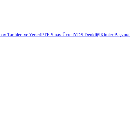
av Tarihleri ve Yerleri
PTE Sınav Ücreti
YDS Denkliği
Kimler Başvurab