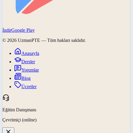
İndir
Google Play
©
2026
UzmanPTE
— Tüm hakları saklıdır.
Anasayfa
Dersler
Yorumlar
Blog
Ücretler
Eğitim Danışmanı
Çevrimiçi (online)