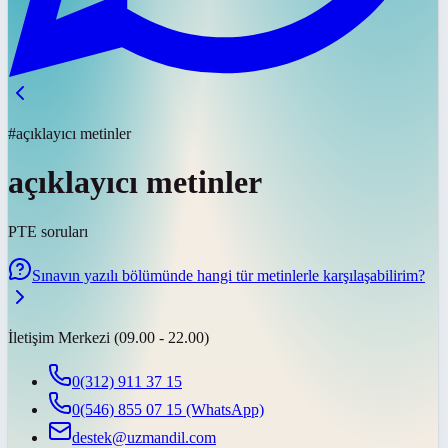
#açıklayıcı metinler
açıklayıcı metinler
PTE soruları
Sınavın yazılı bölümünde hangi tür metinlerle karşılaşabilirim?
İletişim Merkezi (09.00 - 22.00)
0(312) 911 37 15
0(546) 855 07 15
(WhatsApp)
destek@uzmandil.com