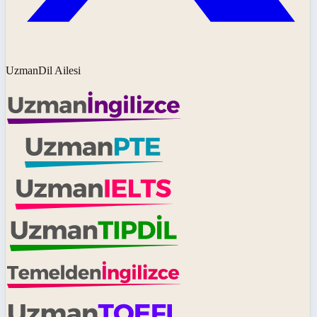
UzmanDil Ailesi