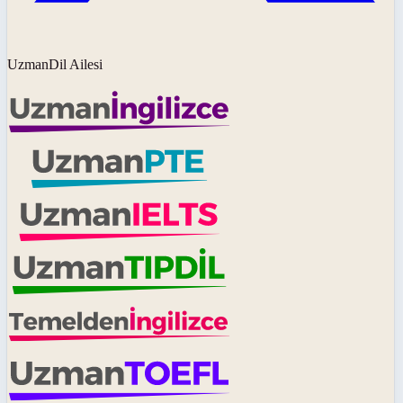
UzmanDil Ailesi