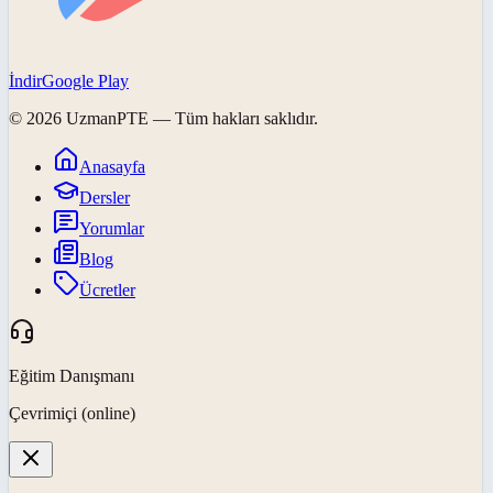
İndir
Google Play
©
2026
UzmanPTE
— Tüm hakları saklıdır.
Anasayfa
Dersler
Yorumlar
Blog
Ücretler
Eğitim Danışmanı
Çevrimiçi (online)