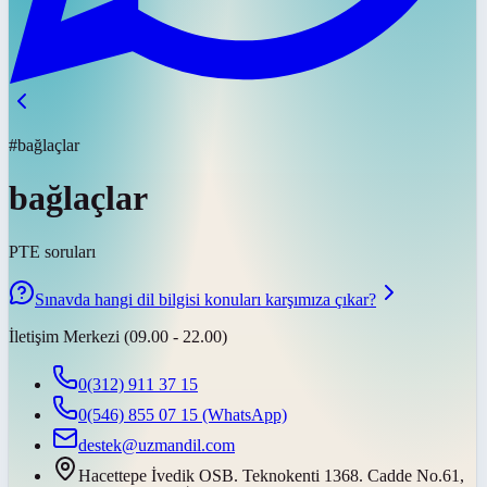
#bağlaçlar
bağlaçlar
PTE soruları
Sınavda hangi dil bilgisi konuları karşımıza çıkar?
İletişim Merkezi (09.00 - 22.00)
0(312) 911 37 15
0(546) 855 07 15
(WhatsApp)
destek@uzmandil.com
Hacettepe İvedik OSB. Teknokenti 1368. Cadde No.61,