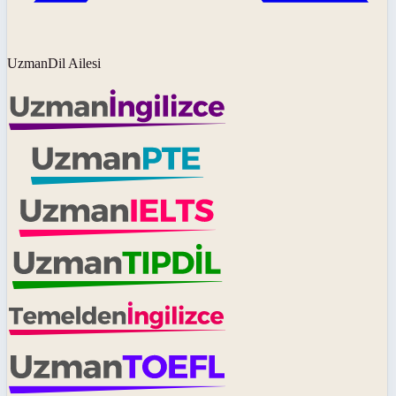
UzmanDil Ailesi