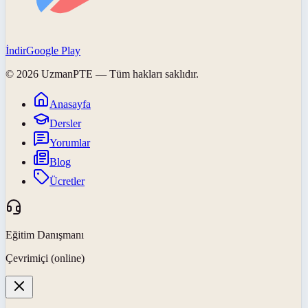
İndir
Google Play
©
2026
UzmanPTE
— Tüm hakları saklıdır.
Anasayfa
Dersler
Yorumlar
Blog
Ücretler
Eğitim Danışmanı
Çevrimiçi (online)