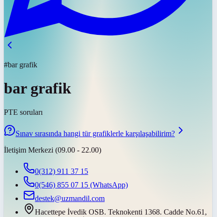
#bar grafik
bar grafik
PTE soruları
Sınav sırasında hangi tür grafiklerle karşılaşabilirim?
İletişim Merkezi (09.00 - 22.00)
0(312) 911 37 15
0(546) 855 07 15
(WhatsApp)
destek@uzmandil.com
Hacettepe İvedik OSB. Teknokenti 1368. Cadde No.61,