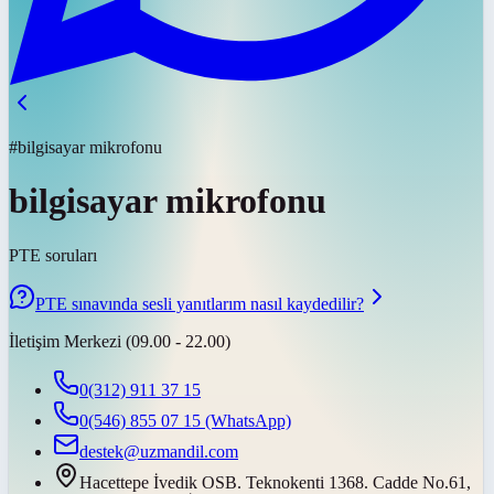
#bilgisayar mikrofonu
bilgisayar mikrofonu
PTE soruları
PTE sınavında sesli yanıtlarım nasıl kaydedilir?
İletişim Merkezi (09.00 - 22.00)
0(312) 911 37 15
0(546) 855 07 15
(WhatsApp)
destek@uzmandil.com
Hacettepe İvedik OSB. Teknokenti 1368. Cadde No.61,