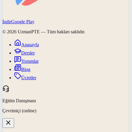
İndir
Google Play
©
2026
UzmanPTE
— Tüm hakları saklıdır.
Anasayfa
Dersler
Yorumlar
Blog
Ücretler
Eğitim Danışmanı
Çevrimiçi (online)