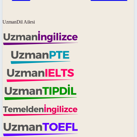
UzmanDil Ailesi