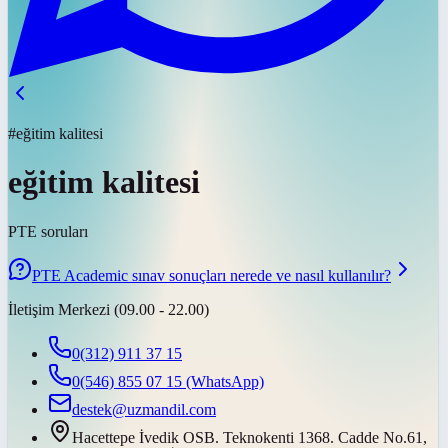
#eğitim kalitesi
eğitim kalitesi
PTE soruları
PTE Academic sınav sonuçları nerede ve nasıl kullanılır?
İletişim Merkezi (09.00 - 22.00)
0(312) 911 37 15
0(546) 855 07 15
(WhatsApp)
destek@uzmandil.com
Hacettepe İvedik OSB. Teknokenti 1368. Cadde No.61,