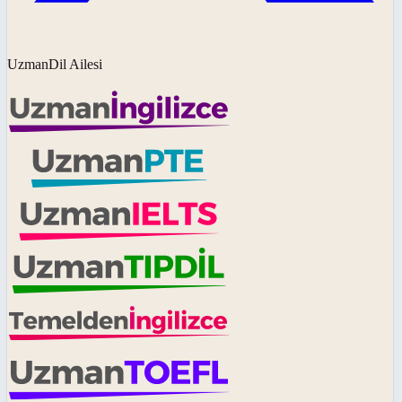
UzmanDil Ailesi