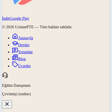
İndir
Google Play
©
2026
UzmanPTE
— Tüm hakları saklıdır.
Anasayfa
Dersler
Yorumlar
Blog
Ücretler
Eğitim Danışmanı
Çevrimiçi (online)