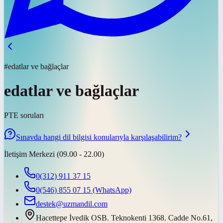
#edatlar ve bağlaçlar
edatlar ve bağlaçlar
PTE soruları
Sınavda hangi dil bilgisi konularıyla karşılaşabilirim?
İletişim Merkezi (09.00 - 22.00)
0(312) 911 37 15
0(546) 855 07 15
(WhatsApp)
destek@uzmandil.com
Hacettepe İvedik OSB. Teknokenti 1368. Cadde No.61,