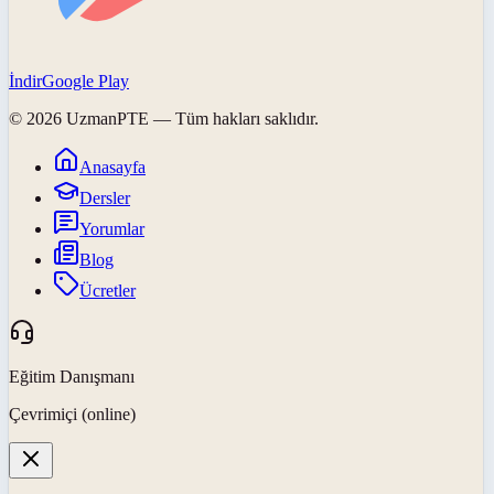
İndir
Google Play
©
2026
UzmanPTE
— Tüm hakları saklıdır.
Anasayfa
Dersler
Yorumlar
Blog
Ücretler
Eğitim Danışmanı
Çevrimiçi (online)