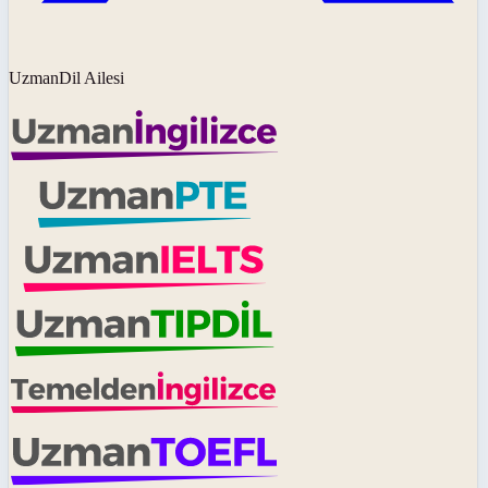
UzmanDil Ailesi