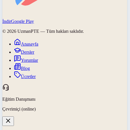
İndir
Google Play
©
2026
UzmanPTE
— Tüm hakları saklıdır.
Anasayfa
Dersler
Yorumlar
Blog
Ücretler
Eğitim Danışmanı
Çevrimiçi (online)