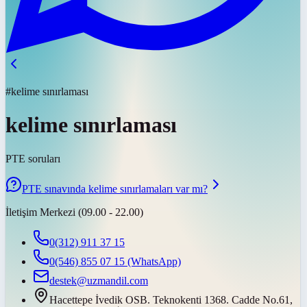
#kelime sınırlaması
kelime sınırlaması
PTE soruları
PTE sınavında kelime sınırlamaları var mı?
İletişim Merkezi (09.00 - 22.00)
0(312) 911 37 15
0(546) 855 07 15
(WhatsApp)
destek@uzmandil.com
Hacettepe İvedik OSB. Teknokenti 1368. Cadde No.61,