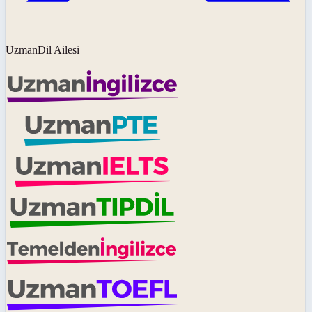
UzmanDil Ailesi