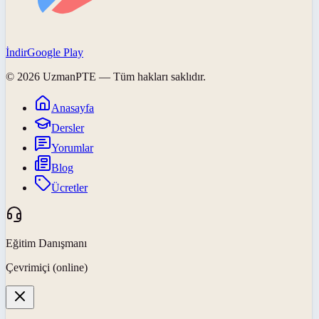
İndir
Google Play
©
2026
UzmanPTE
— Tüm hakları saklıdır.
Anasayfa
Dersler
Yorumlar
Blog
Ücretler
Eğitim Danışmanı
Çevrimiçi (online)