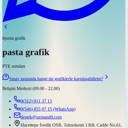
#pasta grafik
pasta grafik
PTE soruları
Sınav sırasında hangi tür grafiklerle karşılaşabilirim?
İletişim Merkezi (09.00 - 22.00)
0(312) 911 37 15
0(546) 855 07 15
(WhatsApp)
destek@uzmandil.com
Hacettepe İvedik OSB. Teknokenti 1368. Cadde No.61,