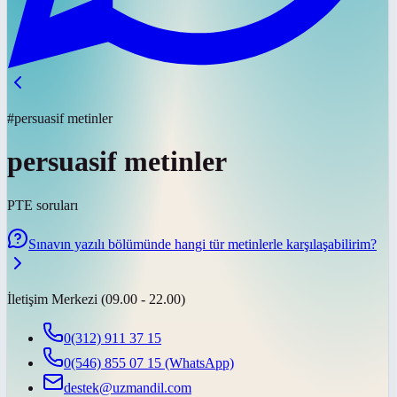
#persuasif metinler
persuasif metinler
PTE soruları
Sınavın yazılı bölümünde hangi tür metinlerle karşılaşabilirim?
İletişim Merkezi (09.00 - 22.00)
0(312) 911 37 15
0(546) 855 07 15
(WhatsApp)
destek@uzmandil.com