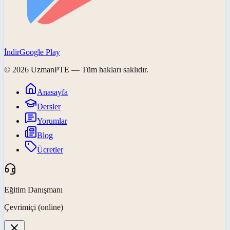
İndir
Google Play
©
2026
UzmanPTE
— Tüm hakları saklıdır.
Anasayfa
Dersler
Yorumlar
Blog
Ücretler
Eğitim Danışmanı
Çevrimiçi (online)