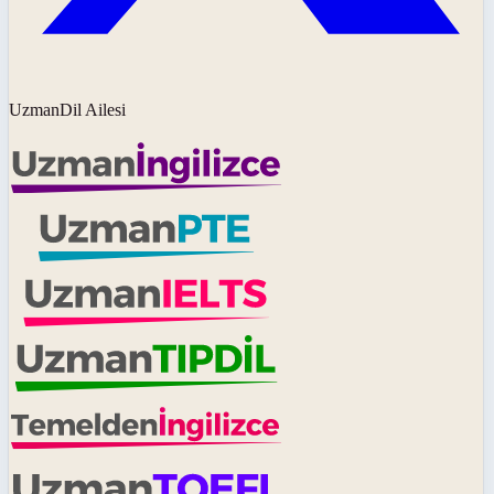
UzmanDil Ailesi