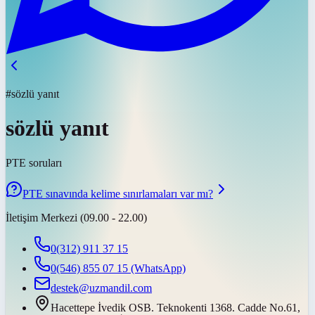
#sözlü yanıt
sözlü yanıt
PTE soruları
PTE sınavında kelime sınırlamaları var mı?
İletişim Merkezi (09.00 - 22.00)
0(312) 911 37 15
0(546) 855 07 15
(WhatsApp)
destek@uzmandil.com
Hacettepe İvedik OSB. Teknokenti 1368. Cadde No.61,