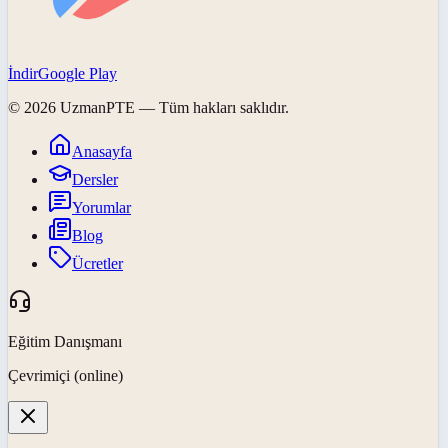
İndir
Google Play
©
2026
UzmanPTE
— Tüm hakları saklıdır.
Anasayfa
Dersler
Yorumlar
Blog
Ücretler
Eğitim Danışmanı
Çevrimiçi (online)