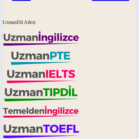
UzmanDil Ailesi