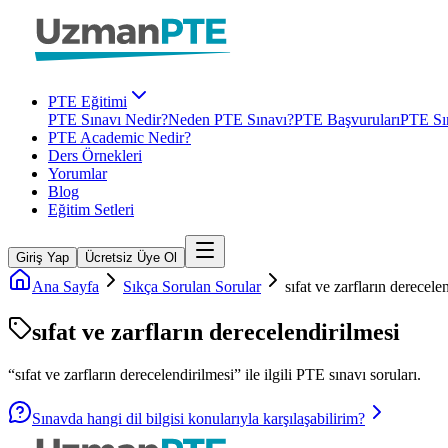
PTE Eğitimi
PTE Sınavı Nedir?
Neden PTE Sınavı?
PTE Başvuruları
PTE Sın
PTE Academic Nedir?
Ders Örnekleri
Yorumlar
Blog
Eğitim Setleri
Giriş Yap
Ücretsiz Üye Ol
Ana Sayfa
Sıkça Sorulan Sorular
sıfat ve zarfların derecele
sıfat ve zarfların derecelendirilmesi
“
sıfat ve zarfların derecelendirilmesi
” ile ilgili
PTE
sınavı soruları.
Sınavda hangi dil bilgisi konularıyla karşılaşabilirim?