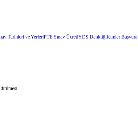
av Tarihleri ve Yerleri
PTE Sınav Ücreti
YDS Denkliği
Kimler Başvurab
ndirilmesi