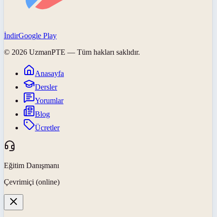
İndir
Google Play
©
2026
UzmanPTE
— Tüm hakları saklıdır.
Anasayfa
Dersler
Yorumlar
Blog
Ücretler
Eğitim Danışmanı
Çevrimiçi (online)