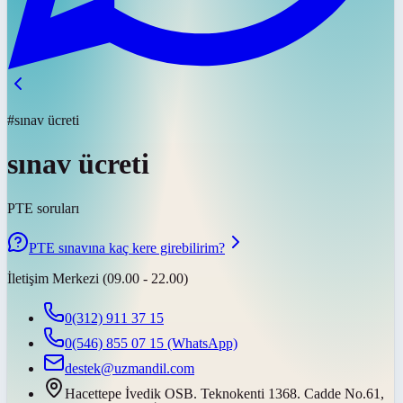
#sınav ücreti
sınav ücreti
PTE soruları
PTE sınavına kaç kere girebilirim?
İletişim Merkezi (09.00 - 22.00)
0(312) 911 37 15
0(546) 855 07 15
(WhatsApp)
destek@uzmandil.com
Hacettepe İvedik OSB. Teknokenti 1368. Cadde No.61,