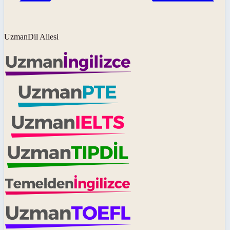
UzmanDil Ailesi