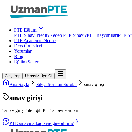
PTE Eğitimi
PTE Sınavı Nedir?
Neden PTE Sınavı?
PTE Başvuruları
PTE Sın
PTE Academic Nedir?
Ders Örnekleri
Yorumlar
Blog
Eğitim Setleri
Giriş Yap
Ücretsiz Üye Ol
Ana Sayfa
Sıkça Sorulan Sorular
sınav girişi
sınav girişi
“
sınav girişi
” ile ilgili
PTE
sınavı soruları.
PTE sınavına kaç kere girebilirim?