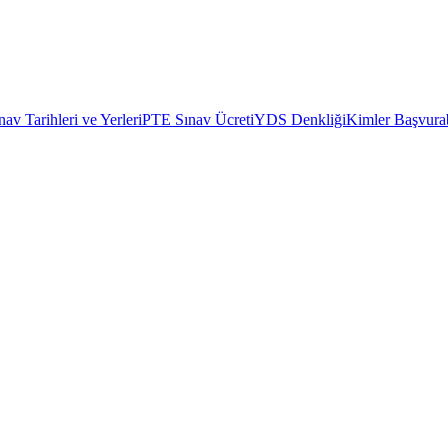
av Tarihleri ve Yerleri
PTE Sınav Ücreti
YDS Denkliği
Kimler Başvurab