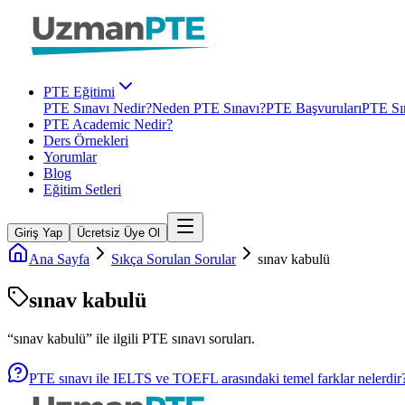
PTE Eğitimi
PTE Sınavı Nedir?
Neden PTE Sınavı?
PTE Başvuruları
PTE Sın
PTE Academic Nedir?
Ders Örnekleri
Yorumlar
Blog
Eğitim Setleri
Giriş Yap
Ücretsiz Üye Ol
Ana Sayfa
Sıkça Sorulan Sorular
sınav kabulü
sınav kabulü
“
sınav kabulü
” ile ilgili
PTE
sınavı soruları.
PTE sınavı ile IELTS ve TOEFL arasındaki temel farklar nelerdir