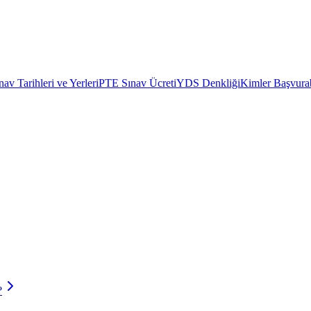
av Tarihleri ve Yerleri
PTE Sınav Ücreti
YDS Denkliği
Kimler Başvurab
?