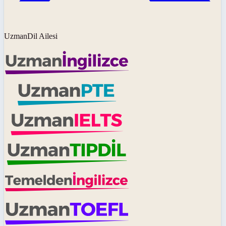
UzmanDil Ailesi