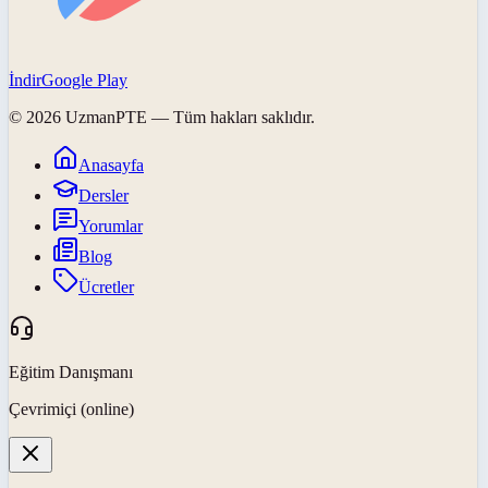
İndir
Google Play
©
2026
UzmanPTE
— Tüm hakları saklıdır.
Anasayfa
Dersler
Yorumlar
Blog
Ücretler
Eğitim Danışmanı
Çevrimiçi (online)