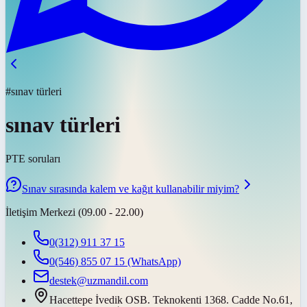
#sınav türleri
sınav türleri
PTE soruları
Sınav sırasında kalem ve kağıt kullanabilir miyim?
İletişim Merkezi (09.00 - 22.00)
0(312) 911 37 15
0(546) 855 07 15
(WhatsApp)
destek@uzmandil.com
Hacettepe İvedik OSB. Teknokenti 1368. Cadde No.61,