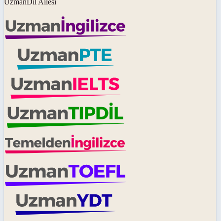
UzmanDil Ailesi