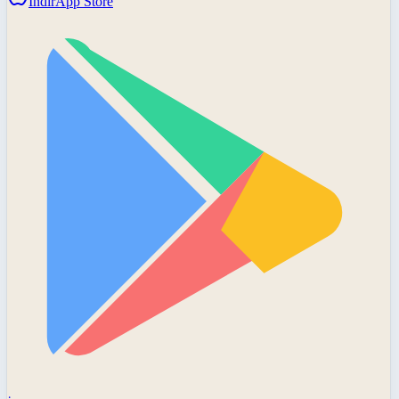
İndir
App Store