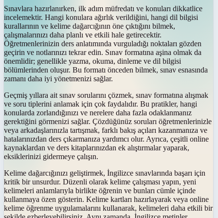
Sınavlara hazırlanırken, ilk adım müfredatı ve konuları dikkatlice
incelemektir. Hangi konulara ağırlık verildiğini, hangi dil bilgisi
kurallarının ve kelime dağarcığının öne çıktığını bilmek,
çalışmalarınızı daha planlı ve etkili hale getirecektir.
Öğretmenlerinizin ders anlatımında vurguladığı noktaları gözden
geçirin ve notlarınızı tekrar edin. Sınav formatına aşina olmak da
önemlidir; genellikle yazma, okuma, dinleme ve dil bilgisi
bölümlerinden oluşur. Bu formatı önceden bilmek, sınav esnasında
zamanı daha iyi yönetmenizi sağlar.
Geçmiş yıllara ait sınav sorularını çözmek, sınav formatına alışmak
ve soru tiplerini anlamak için çok faydalıdır. Bu pratikler, hangi
konularda zorlandığınızı ve nerelere daha fazla odaklanmanız
gerektiğini görmenizi sağlar. Çözdüğünüz soruları öğretmenlerinizle
veya arkadaşlarınızla tartışmak, farklı bakış açıları kazanmanıza ve
hatalarınızdan ders çıkarmanıza yardımcı olur. Ayrıca, çeşitli online
kaynaklardan ve ders kitaplarınızdan ek alıştırmalar yaparak,
eksiklerinizi gidermeye çalışın.
Kelime dağarcığınızı geliştirmek, İngilizce sınavlarında başarı için
kritik bir unsurdur. Düzenli olarak kelime çalışması yapın, yeni
kelimeleri anlamlarıyla birlikte öğrenin ve bunları cümle içinde
kullanmaya özen gösterin. Kelime kartları hazırlayarak veya online
kelime öğrenme uygulamalarını kullanarak, kelimeleri daha etkili bir
şekilde ezberleyebilirsiniz. Aynı zamanda, İngilizce metinler