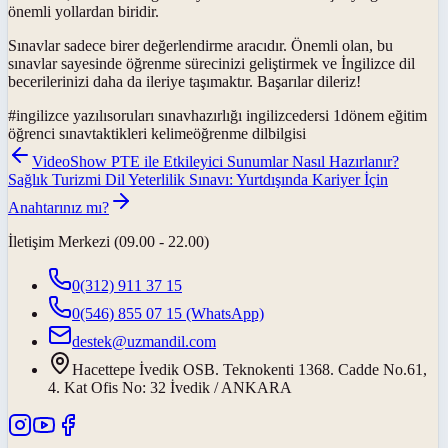
önemli yollardan biridir.
Sınavlar sadece birer değerlendirme aracıdır. Önemli olan, bu
sınavlar sayesinde öğrenme sürecinizi geliştirmek ve İngilizce dil
becerilerinizi daha da ileriye taşımaktır. Başarılar dileriz!
#
ingilizce yazılısoruları sınavhazırlığı ingilizcedersi 1dönem eğitim
öğrenci sınavtaktikleri kelimeöğrenme dilbilgisi
VideoShow PTE ile Etkileyici Sunumlar Nasıl Hazırlanır?
Sağlık Turizmi Dil Yeterlilik Sınavı: Yurtdışında Kariyer İçin
Anahtarınız mı?
İletişim Merkezi (09.00 - 22.00)
0(312) 911 37 15
0(546) 855 07 15
(WhatsApp)
destek@uzmandil.com
Hacettepe İvedik OSB. Teknokenti 1368. Cadde No.61,
4. Kat Ofis No: 32 İvedik / ANKARA