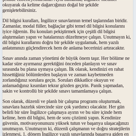
okuyarak da kelime dağarcığınızı doğal bir şekilde
genişletebilirsiniz.
Dil bilgisi kuralları, İngilizce sınavlarının temel taşlarından biridir.
Zamanlar, modal fiiller, bağlaçlar gibi temel dil bilgisi konularını
iyice öğrenin. Bu konuları pekiştirmek için çeşitli dil bilgisi
alıştırmaları yapın ve hatalarınızı düzeltmeye çalışın. Unutmayın ki,
dil bilgisi kurallarını doğru bir şekilde uygulamak, hem yazılı
anlatımınızı güçlendirecek hem de anlama becerinizi artıracaktır.
Sınav anında zaman yönetimi de büyük önem taşır. Her bölüme ne
kadar süre ayırmanız gerektiğini önceden planlayın ve sınav
sırasında bu plana uymaya çalışın. İlk olarak, kendinizi en rahat
hissettiğiniz bölümlerden başlayın ve zaman kaybetmeden
zorlandığınız sorulara geçin. Soruları dikkatlice okuyun ve
anlamadığınız kısımları tekrar gözden geçirin. Panik yapmadan,
sakin ve kontrollü bir şekilde sınavı tamamlamaya çalışın.
Son olarak, düzenli ve planlı bir çalışma programı oluşturmak,
sınavlara hazırlık sürecinde size çok yardımcı olacaktır. Her gün
belirli bir süre İngilizce çalışmaya ayırın ve bu süre içinde hem
kelime, hem dil bilgisi, hem de soru çözümü yapın. Kendinize
güvenin, motivasyonunuzu yüksek tutun ve başarıya ulaşacağınızı
unutmayın. Unutmayın ki, düzenli çalışmanın ve doğru stratejilerin
izlenmesi, 1. dönem İngilizce yazılı sınavlarında başarıya giden en