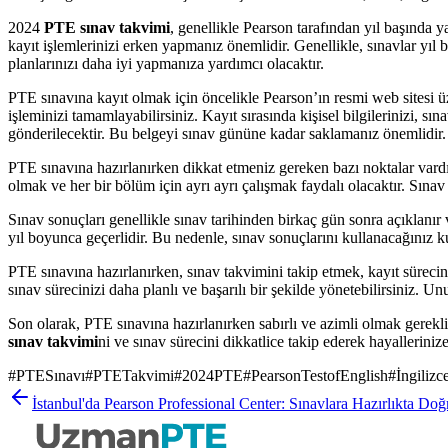
2024
PTE sınav takvimi
, genellikle Pearson tarafından yıl başında y
kayıt işlemlerinizi erken yapmanız önemlidir. Genellikle, sınavlar yıl b
planlarınızı daha iyi yapmanıza yardımcı olacaktır.
PTE sınavına kayıt olmak için öncelikle Pearson’ın resmi web sitesi ü
işleminizi tamamlayabilirsiniz. Kayıt sırasında kişisel bilgilerinizi, sı
gönderilecektir. Bu belgeyi sınav gününe kadar saklamanız önemlidir.
PTE sınavına hazırlanırken dikkat etmeniz gereken bazı noktalar vardır.
olmak ve her bir bölüm için ayrı ayrı çalışmak faydalı olacaktır. Sınav 
Sınav sonuçları genellikle sınav tarihinden birkaç gün sonra açıklanır v
yıl boyunca geçerlidir. Bu nedenle, sınav sonuçlarını kullanacağınız k
PTE sınavına hazırlanırken, sınav takvimini takip etmek, kayıt sürec
sınav sürecinizi daha planlı ve başarılı bir şekilde yönetebilirsiniz. 
Son olarak, PTE sınavına hazırlanırken sabırlı ve azimli olmak gerekli
sınav takvimi
ni ve sınav sürecini dikkatlice takip ederek hayallerinize
#
PTESınavı
#
PTETakvimi
#
2024PTE
#
PearsonTestofEnglish
#
İngilizc
İstanbul'da Pearson Professional Center: Sınavlara Hazırlıkta Do