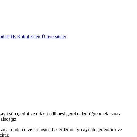
ilir
PTE Kabul Eden Üniversiteler
kayıt süreçlerini ve dikkat edilmesi gerekenleri öğrenmek, sınav
 alacağız.
azma, dinleme ve konuşma becerilerini ayrı ayrı değerlendirir ve
ktir.