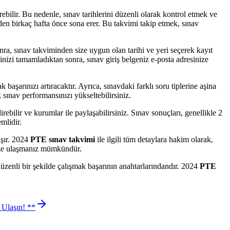
rebilir. Bu nedenle, sınav tarihlerini düzenli olarak kontrol etmek ve
inden birkaç hafta önce sona erer. Bu takvimi takip etmek, sınav
ra, sınav takviminden size uygun olan tarihi ve yeri seçerek kayıt
eminizi tamamladıktan sonra, sınav giriş belgeniz e-posta adresinize
aşarınızı artıracaktır. Ayrıca, sınavdaki farklı soru tiplerine aşina
 sınav performansınızı yükseltebilirsiniz.
rebilir ve kurumlar ile paylaşabilirsiniz. Sınav sonuçları, genellikle 2
mlidir.
aşır. 2024
PTE sınav takvimi
ile ilgili tüm detaylara hakim olarak,
inize ulaşmanız mümkündür.
düzenli bir şekilde çalışmak başarının anahtarlarındandır. 2024
PTE
 Ulaşın! **