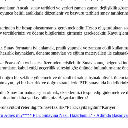
ayınlanır. Ancak, sınav tarihleri ve yerleri zaman zaman değişiklik göste
oyunca belirli aralıklarla düzenlenir ve başvuru tarihleri sınav tarihler
zerinden bir hesap oluşturmanız gerekmektedir. Hesap oluşturduktan son
nav tercihlerinizi ve ödeme bilgilerinizi girmeniz gerekecektir. Kayıt işl
 Sınav formatını iyi anlamak, pratik yapmak ve zamanı etkili kullanmak b
hazırlık kaynakları, deneme sınavları ve eğitim materyalleri ile çalışarak
e Pearson’ın web sitesi üzerinden erişilebilir. Sınav sonuç belgenizi indi
urumların kabul ettiği geçerlilik süresini göz önünde bulundurmanız öne
ini doğru bir şekilde yönetmek ve düzenli olarak çalışmak büyük önem t
Unutmayın, iyi bir hazırlık ve doğru stratejilerle PTE sınavında hedefler
dir. Sınav formatına aşina olmak, eksiklerinizi tespit edip gidermek ve 
 bir adım daha yaklaşabilirsiniz. Başarılar dileriz!
eSınavı
#
DilYeterliliği
#
SınavHazırlık
#
PTEKayıt
#
Eğitim
#
Kariyer
ğru Adres mi?
**** PTE Sınavına Nasıl Hazırlanılır? 7 Adımda Başarıya