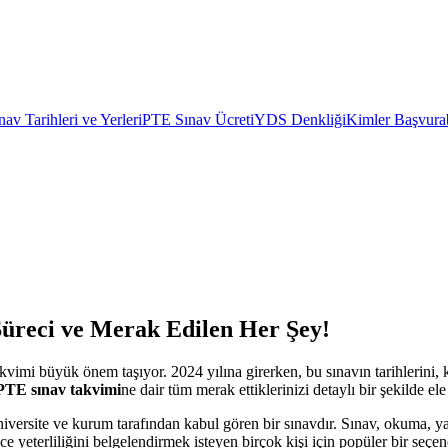
av Tarihleri ve Yerleri
PTE Sınav Ücreti
YDS Denkliği
Kimler Başvurab
Süreci ve Merak Edilen Her Şey!
kvimi büyük önem taşıyor. 2024 yılına girerken, bu sınavın tarihlerini, 
PTE sınav takvimi
ne dair tüm merak ettiklerinizi detaylı bir şekilde ele
üniversite ve kurum tarafından kabul gören bir sınavdır. Sınav, okuma, y
ce yeterliliğini belgelendirmek isteyen birçok kişi için popüler bir seçene