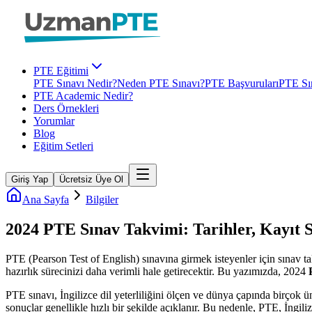
PTE Eğitimi
PTE Sınavı Nedir?
Neden PTE Sınavı?
PTE Başvuruları
PTE Sın
PTE Academic Nedir?
Ders Örnekleri
Yorumlar
Blog
Eğitim Setleri
Giriş Yap
Ücretsiz Üye Ol
Ana Sayfa
Bilgiler
2024 PTE Sınav Takvimi: Tarihler, Kayıt 
PTE (Pearson Test of English) sınavına girmek isteyenler için sınav ta
hazırlık sürecinizi daha verimli hale getirecektir. Bu yazımızda, 2024
PTE sınavı, İngilizce dil yeterliliğini ölçen ve dünya çapında birçok 
sonuçlar genellikle hızlı bir şekilde açıklanır. Bu nedenle, PTE, İngiliz