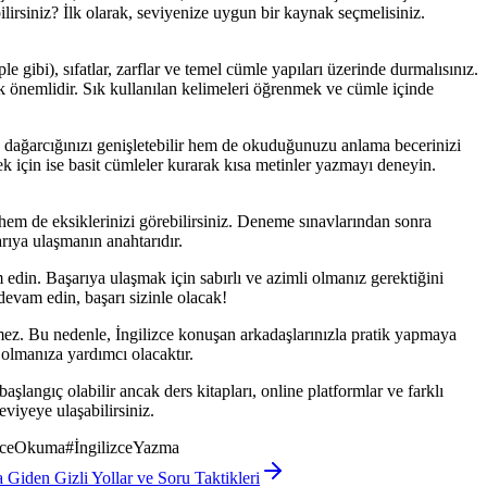
bilirsiniz? İlk olarak, seviyenize uygun bir kaynak seçmelisiniz.
 gibi), sıfatlar, zarflar ve temel cümle yapıları üzerinde durmalısınız.
çok önemlidir. Sık kullanılan kelimeleri öğrenmek ve cümle içinde
e dağarcığınızı genişletebilir hem de okuduğunuzu anlama becerinizi
ek için ise basit cümleler kurarak kısa metinler yazmayı deneyin.
em de eksiklerinizi görebilirsiniz. Deneme sınavlarından sonra
rıya ulaşmanın anahtarıdır.
edin. Başarıya ulaşmak için sabırlı ve azimli olmanız gerektiğini
evam edin, başarı sizinle olacak!
mez. Bu nedenle, İngilizce konuşan arkadaşlarınızla pratik yapmaya
olmanıza yardımcı olacaktır.
şlangıç olabilir ancak ders kitapları, online platformlar ve farklı
eviyeye ulaşabilirsiniz.
izceOkuma
#
İngilizceYazma
 Giden Gizli Yollar ve Soru Taktikleri