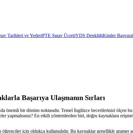
av Tarihleri ve Yerleri
PTE Sınav Ücreti
YDS Denkliği
Kimler Başvurab
klarla Başarıya Ulaşmanın Sırları
 önemli bir dönüm noktasıdır. Temel İngilizce becerilerinizi ölçen bu s
neler yapmalısınız? En etkili yöntemlerden biri, doğru kaynaklara erişm
ğrenciler için oldukça kullanışlıdır. Bu kaynaklar genellikle gramer açık