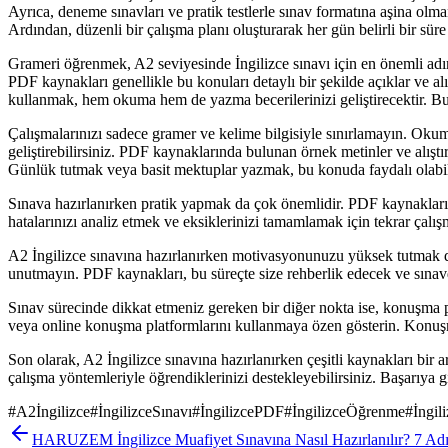
Ayrıca, deneme sınavları ve pratik testlerle sınav formatına aşina olman
Ardından, düzenli bir çalışma planı oluşturarak her gün belirli bir süre 
Grameri öğrenmek, A2 seviyesinde İngilizce sınavı için en önemli adımla
PDF kaynakları genellikle bu konuları detaylı bir şekilde açıklar ve al
kullanmak, hem okuma hem de yazma becerilerinizi geliştirecektir. Bu
Çalışmalarınızı sadece gramer ve kelime bilgisiyle sınırlamayın. Oku
geliştirebilirsiniz. PDF kaynaklarında bulunan örnek metinler ve alıştı
Günlük tutmak veya basit mektuplar yazmak, bu konuda faydalı olabil
Sınava hazırlanırken pratik yapmak da çok önemlidir. PDF kaynakların
hatalarınızı analiz etmek ve eksiklerinizi tamamlamak için tekrar çal
A2 İngilizce sınavına hazırlanırken motivasyonunuzu yüksek tutmak da 
unutmayın. PDF kaynakları, bu süreçte size rehberlik edecek ve sınavd
Sınav sürecinde dikkat etmeniz gereken bir diğer nokta ise, konuşma 
veya online konuşma platformlarını kullanmaya özen gösterin. Konuşma
Son olarak, A2 İngilizce sınavına hazırlanırken çeşitli kaynakları bir 
çalışma yöntemleriyle öğrendiklerinizi destekleyebilirsiniz. Başarıya gi
#
A2İngilizce
#
İngilizceSınavı
#
İngilizcePDF
#
İngilizceÖğrenme
#
İngil
HARUZEM İngilizce Muafiyet Sınavına Nasıl Hazırlanılır? 7 Ad