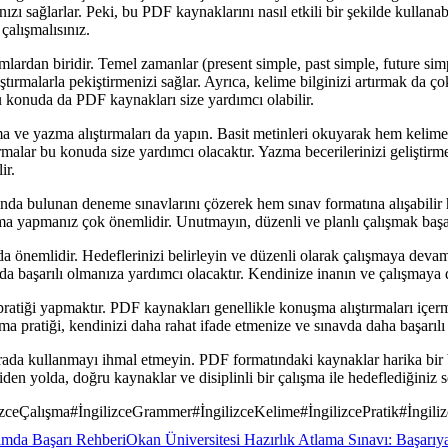
ızı sağlarlar. Peki, bu PDF kaynaklarını nasıl etkili bir şekilde kullana
çalışmalısınız.
rdan biridir. Temel zamanlar (present simple, past simple, future simple
ıştırmalarla pekiştirmenizi sağlar. Ayrıca, kelime bilginizi artırmak da 
 konuda da PDF kaynakları size yardımcı olabilir.
ma ve yazma alıştırmaları da yapın. Basit metinleri okuyarak hem kelim
rmalar bu konuda size yardımcı olacaktır. Yazma becerilerinizi geliştirm
ir.
da bulunan deneme sınavlarını çözerek hem sınav formatına alışabilir h
ışma yapmanız çok önemlidir. Unutmayın, düzenli ve planlı çalışmak başa
önemlidir. Hedeflerinizi belirleyin ve düzenli olarak çalışmaya devam 
a başarılı olmanıza yardımcı olacaktır. Kendinize inanın ve çalışmaya d
pratiği yapmaktır. PDF kaynakları genellikle konuşma alıştırmaları içer
 pratiği, kendinizi daha rahat ifade etmenize ve sınavda daha başarılı 
arada kullanmayı ihmal etmeyin. PDF formatındaki kaynaklar harika bir ba
den yolda, doğru kaynaklar ve disiplinli bir çalışma ile hedeflediğiniz s
izceÇalışma
#
İngilizceGrammer
#
İngilizceKelime
#
İngilizcePratik
#
İngil
ımda Başarı Rehberi
Okan Üniversitesi Hazırlık Atlama Sınavı: Başarıya