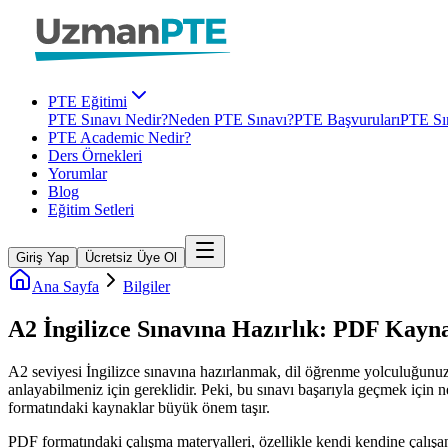
PTE Eğitimi
PTE Sınavı Nedir?
Neden PTE Sınavı?
PTE Başvuruları
PTE Sın
PTE Academic Nedir?
Ders Örnekleri
Yorumlar
Blog
Eğitim Setleri
Giriş Yap
Ücretsiz Üye Ol
Ana Sayfa
Bilgiler
A2 İngilizce Sınavına Hazırlık: PDF Kayna
A2 seviyesi İngilizce sınavına hazırlanmak, dil öğrenme yolculuğunuzda
anlayabilmeniz için gereklidir. Peki, bu sınavı başarıyla geçmek için 
formatındaki kaynaklar büyük önem taşır.
PDF formatındaki çalışma materyalleri, özellikle kendi kendine çalışan ö