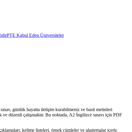
ilir
PTE Kabul Eden Üniversiteler
ınav, günlük hayatta iletişim kurabilmeniz ve basit metinleri
ek ve düzenli çalışmaktır. Bu noktada, A2 İngilizce sınavı için PDF
lamaları, kelime listeleri, örnek cümleler ve alıştırmalar içerir.