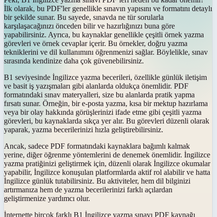
İlk olarak, bu PDF'ler genellikle sınavın yapısını ve formatını detaylı
bir şekilde sunar. Bu sayede, sınavda ne tür sorularla
karşılaşacağınızı önceden bilir ve hazırlığınızı buna göre
yapabilirsiniz. Ayrıca, bu kaynaklar genellikle çeşitli örnek yazma
görevleri ve örnek cevaplar içerir. Bu örnekler, doğru yazma
tekniklerini ve dil kullanımını öğrenmenizi sağlar. Böylelikle, sınav
sırasında kendinize daha çok güvenebilirsiniz.
B1 seviyesinde İngilizce yazma becerileri, özellikle günlük iletişim
ve basit iş yazışmaları gibi alanlarda oldukça önemlidir. PDF
formatındaki sınav materyalleri, size bu alanlarda pratik yapma
fırsatı sunar. Örneğin, bir e-posta yazma, kısa bir mektup hazırlama
veya bir olay hakkında görüşlerinizi ifade etme gibi çeşitli yazma
görevleri, bu kaynaklarda sıkça yer alır. Bu görevleri düzenli olarak
yaparak, yazma becerilerinizi hızla geliştirebilirsiniz.
Ancak, sadece PDF formatındaki kaynaklara bağımlı kalmak
yerine, diğer öğrenme yöntemlerini de denemek önemlidir. İngilizce
yazma pratiğinizi geliştirmek için, düzenli olarak İngilizce okumalar
yapabilir, İngilizce konuşulan platformlarda aktif rol alabilir ve hatta
İngilizce günlük tutabilirsiniz. Bu aktiviteler, hem dil bilginizi
artırmanıza hem de yazma becerilerinizi farklı açılardan
geliştirmenize yardımcı olur.
İnternette birçok farklı B1 İngilizce yazma sınavı PDF kaynağı