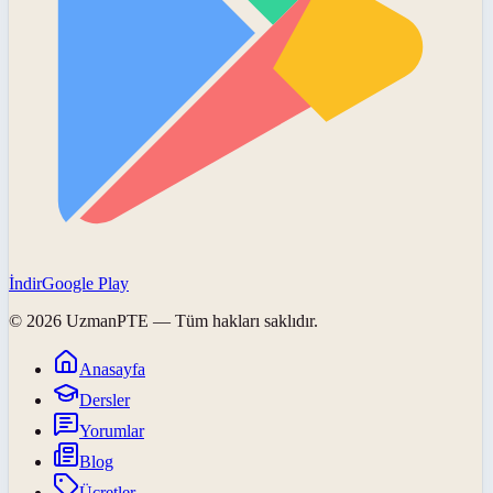
İndir
Google Play
©
2026
UzmanPTE
— Tüm hakları saklıdır.
Anasayfa
Dersler
Yorumlar
Blog
Ücretler