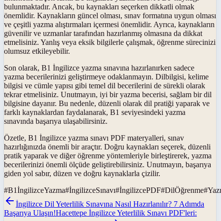
bulunmaktadır. Ancak, bu kaynakları seçerken dikkatli olmak
önemlidir. Kaynakların güncel olması, sınav formatına uygun olması
ve çeşitli yazma alıştırmaları içermesi önemlidir. Ayrıca, kaynakların
güvenilir ve uzmanlar tarafından hazırlanmış olmasına da dikkat
etmelisiniz. Yanlış veya eksik bilgilerle çalışmak, öğrenme sürecinizi
olumsuz etkileyebilir.
Son olarak, B1 İngilizce yazma sınavına hazırlanırken sadece
yazma becerilerinizi geliştirmeye odaklanmayın. Dilbilgisi, kelime
bilgisi ve cümle yapısı gibi temel dil becerilerini de sürekli olarak
tekrar etmelisiniz. Unutmayın, iyi bir yazma becerisi, sağlam bir dil
bilgisine dayanır. Bu nedenle, düzenli olarak dil pratiği yaparak ve
farklı kaynaklardan faydalanarak, B1 seviyesindeki yazma
sınavında başarıya ulaşabilirsiniz.
Özetle, B1 İngilizce yazma sınavı PDF materyalleri, sınav
hazırlığınızda önemli bir araçtır. Doğru kaynakları seçerek, düzenli
pratik yaparak ve diğer öğrenme yöntemleriyle birleştirerek, yazma
becerilerinizi önemli ölçüde geliştirebilirsiniz. Unutmayın, başarıya
giden yol sabır, düzen ve doğru kaynaklarla çizilir.
#
B1İngilizceYazma
#
İngilizceSınavı
#
İngilizcePDF
#
DilÖğrenme
#
Yaz
İngilizce Dil Yeterlilik Sınavına Nasıl Hazırlanılır? 7 Adımda
Başarıya Ulaşın!
Hacettepe İngilizce Yeterlilik Sınavı PDF'leri: