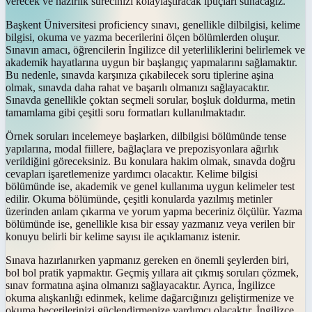
verecek ve hazırlık sürecinizi kolaylaştıracak ipuçları sunacağız.
Başkent Üniversitesi proficiency sınavı, genellikle dilbilgisi, kelime
bilgisi, okuma ve yazma becerilerini ölçen bölümlerden oluşur.
Sınavın amacı, öğrencilerin İngilizce dil yeterliliklerini belirlemek ve
akademik hayatlarına uygun bir başlangıç yapmalarını sağlamaktır.
Bu nedenle, sınavda karşınıza çıkabilecek soru tiplerine aşina
olmak, sınavda daha rahat ve başarılı olmanızı sağlayacaktır.
Sınavda genellikle çoktan seçmeli sorular, boşluk doldurma, metin
tamamlama gibi çeşitli soru formatları kullanılmaktadır.
Örnek soruları incelemeye başlarken, dilbilgisi bölümünde tense
yapılarına, modal fiillere, bağlaçlara ve prepozisyonlara ağırlık
verildiğini göreceksiniz. Bu konulara hakim olmak, sınavda doğru
cevapları işaretlemenize yardımcı olacaktır. Kelime bilgisi
bölümünde ise, akademik ve genel kullanıma uygun kelimeler test
edilir. Okuma bölümünde, çeşitli konularda yazılmış metinler
üzerinden anlam çıkarma ve yorum yapma beceriniz ölçülür. Yazma
bölümünde ise, genellikle kısa bir essay yazmanız veya verilen bir
konuyu belirli bir kelime sayısı ile açıklamanız istenir.
Sınava hazırlanırken yapmanız gereken en önemli şeylerden biri,
bol bol pratik yapmaktır. Geçmiş yıllara ait çıkmış soruları çözmek,
sınav formatına aşina olmanızı sağlayacaktır. Ayrıca, İngilizce
okuma alışkanlığı edinmek, kelime dağarcığınızı geliştirmenize ve
okuma becerilerinizi güçlendirmenize yardımcı olacaktır. İngilizce