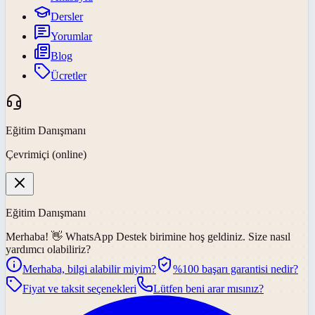
Dersler
Yorumlar
Blog
Ücretler
Eğitim Danışmanı
Çevrimiçi (online)
Eğitim Danışmanı
Merhaba! 👋
WhatsApp Destek
birimine hoş geldiniz. Size nasıl
yardımcı olabiliriz?
Merhaba, bilgi alabilir miyim?
%100 başarı garantisi nedir?
Fiyat ve taksit seçenekleri
Lütfen beni arar mısınız?