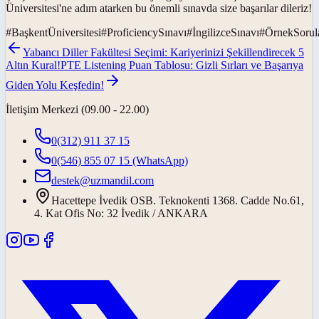
Üniversitesi'ne adım atarken bu önemli sınavda size başarılar dileriz!
#
BaşkentÜniversitesi
#
ProficiencySınavı
#
İngilizceSınavı
#
ÖrnekSorul
Yabancı Diller Fakültesi Seçimi: Kariyerinizi Şekillendirecek 5
Altın Kural!
PTE Listening Puan Tablosu: Gizli Sırları ve Başarıya
Giden Yolu Keşfedin!
İletişim Merkezi (09.00 - 22.00)
0(312) 911 37 15
0(546) 855 07 15
(WhatsApp)
destek@uzmandil.com
Hacettepe İvedik OSB. Teknokenti 1368. Cadde No.61,
4. Kat Ofis No: 32 İvedik / ANKARA