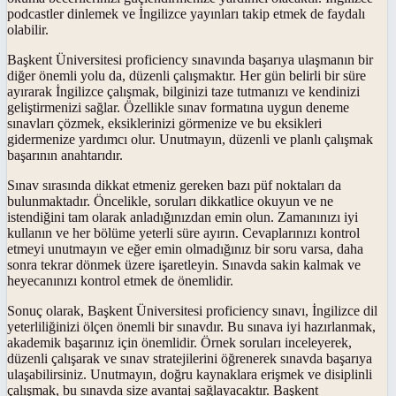
podcastler dinlemek ve İngilizce yayınları takip etmek de faydalı
olabilir.
Başkent Üniversitesi proficiency sınavında başarıya ulaşmanın bir
diğer önemli yolu da, düzenli çalışmaktır. Her gün belirli bir süre
ayırarak İngilizce çalışmak, bilginizi taze tutmanızı ve kendinizi
geliştirmenizi sağlar. Özellikle sınav formatına uygun deneme
sınavları çözmek, eksiklerinizi görmenize ve bu eksikleri
gidermenize yardımcı olur. Unutmayın, düzenli ve planlı çalışmak
başarının anahtarıdır.
Sınav sırasında dikkat etmeniz gereken bazı püf noktaları da
bulunmaktadır. Öncelikle, soruları dikkatlice okuyun ve ne
istendiğini tam olarak anladığınızdan emin olun. Zamanınızı iyi
kullanın ve her bölüme yeterli süre ayırın. Cevaplarınızı kontrol
etmeyi unutmayın ve eğer emin olmadığınız bir soru varsa, daha
sonra tekrar dönmek üzere işaretleyin. Sınavda sakin kalmak ve
heyecanınızı kontrol etmek de önemlidir.
Sonuç olarak, Başkent Üniversitesi proficiency sınavı, İngilizce dil
yeterliliğinizi ölçen önemli bir sınavdır. Bu sınava iyi hazırlanmak,
akademik başarınız için önemlidir. Örnek soruları inceleyerek,
düzenli çalışarak ve sınav stratejilerini öğrenerek sınavda başarıya
ulaşabilirsiniz. Unutmayın, doğru kaynaklara erişmek ve disiplinli
çalışmak, bu sınavda size avantaj sağlayacaktır. Başkent