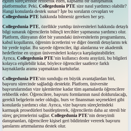
eğitim süreçlerinde rehberlik eden, kapsamlı bir danışmanlık
platformudur. Peki,
Collegedunia PTE
size nasıl yardımcı olabilir?
Hangi konularda destek sunar? İşte bu soruların cevapları ve
Collegedunia PTE
hakkında bilmeniz gereken her şey.
Collegedunia PTE
, özellikle yurtdışı üniversiteleri hakkında detaylı
bilgi sunarak öğrencilerin bilinçli tercihler yapmasına yardımcı olur.
Platform, dünyanın dört bir yanındaki üniversitelerin programlarını,
kabul koşullarını, öğrenim ücretlerini ve diğer önemli detaylarını tek
bir yerde toplar. Bu sayede öğrenciler, ilgi alanlarına ve akademik
hedeflerine en uygun üniversiteleri kolayca karşılaştırabilirler.
Ayrıca,
Collegedunia PTE
’nin kullanıcı dostu arayüzü, bu bilgileri
kolayca erişilebilir kılar, böylece öğrenciler saatlerce farklı
kaynaklarda arama yapmaktan kurtulurlar.
Collegedunia PTE
'nin sunduğu en büyük avantajlardan biri,
başvuru sürecinde sağladığı destektir. Platform, üniversite
başvurularından vize işlemlerine kadar tüm aşamalarda öğrencilere
rehberlik eder. Öğrencilere, başvuru formlarının nasıl doldurulacağı,
gerekli belgelerin neler olduğu, burs ve finansman seçenekleri gibi
konularda yardımcı olur. Ayrıca, vize başvuru süreçlerindeki
karmaşık prosedürleri basitleştirerek, öğrencilerin daha az stresli bir
süreç geçirmelerini sağlar.
Collegedunia PTE
’nin deneyimli
danışmanları, öğrencilere kişisel geri bildirimler vererek başvuru
şanslarını artırmalarına destek olur.