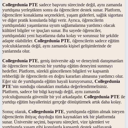
Collegedunia PTE
sadece başvuru sürecinde değil, aynı zamanda
yurtdışına yerleştikten sonra da öğrencilere destek sunar. Platform,
öğrencilere konaklama seçenekleri, yaşam giderleri, sağlık sigortası
ve diğer pratik konularda bilgi verir. Ayrıca, öğrencilerin
yurtdışındaki yaşamlarına uyum sağlamalarına yardımcı olacak
kültürel bilgiler ve ipuçları sunar. Bu sayede öğrenciler,
yurtdışındaki yeni hayatlarına daha kolay ve sorunsuz bir şekilde
adapte olabilirler.
Collegedunia PTE
, öğrencilerin sadece eğitim
yolculuklarında değil, aynı zamanda kişisel gelişimlerinde de
yanlarında olur.
Collegedunia PTE
, geniş üniversite ağı ve deneyimli danışmanları
ile öğrencilere benzersiz bir yurtdışı eğitim deneyimi sunmayı
hedefler. Platform, sürekli güncellenen bilgileri ve kapsamlı
rehberliği ile öğrencilerin en doğru kararları almasına yardımcı olur.
Eğer siz de yurtdışında eğitim hayali kuruyorsanız,
Collegedunia
PTE
’nin sunduğu olanakları mutlaka değerlendirmelisiniz.
Platform, sadece bir bilgi kaynağı değil, aynı zamanda
yolculuğunuzda güvenilir bir yol arkadaşıdır.
Collegedunia PTE
ile
yurtdışı eğitim hayallerinizi gerçeğe dönüştürmek artık daha kolay.
Sonuç olarak,
Collegedunia PTE
, yurtdışında eğitim almak isteyen
öğrencilerin ihtiyaç duyduğu tüm kaynakları tek bir platformda
sunar. Üniversite seçimi, başvuru süreçleri, vize işlemleri ve
yurtdışında yaşam gibi konularda kapsamlı destek sağlayarak,