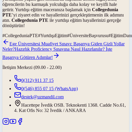
öğrencilerin bu karmaşık yolculuğu daha kolay ve keyifli hale
getirir. Yurtdışı eğitim maceranıza başlamak için
Collegedunia
PTE
’yi ziyaret edin ve hayallerinizi gerçekleştirmenin ilk adımını
atın.
Collegedunia PTE
ile yurtdışı eğitim hayallerinizi gerçeğe
dönüştürün!
#
CollegeduniaPTE
#
YurtdışıEğitim
#
ÜniversiteBaşvurusu
#
EğitimDanı
Ege Üniversitesi Muafiyet Sınavı: Başarıya Giden Gizli Yollar
Neler?
Hazırlık Proficiency Sınavına Nasıl Hazırlanılır? İşte
Başarıya Götüren Adımlar!
İletişim Merkezi (09.00 - 22.00)
0(312) 911 37 15
0(546) 855 07 15
(WhatsApp)
destek@uzmandil.com
Hacettepe İvedik OSB. Teknokenti 1368. Cadde No.61,
4. Kat Ofis No: 32 İvedik / ANKARA