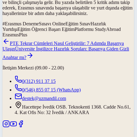
ve bilinçli çalışmayla gelir. Bu yazıda belirtilen 5 kritik adımı takip
ederek, Erasmus sınavında başarıya ulaşabilir ve yurt dışında eğitim
hayallerinize bir adım daha yaklaşabilirsiniz.
#
Erasmus DenemeSınavı OnlineEğitim SınavHazırlık
YurtdışıEğitim Öğrenci Başarı EğitimPlatformu StudyAbroad
ErasmusPlus
PTE Tekrar Cümleleri Nasıl Geliştirilir: 7 Adımda Başarıya
Ulaşın
Üniversite İngilizce Hazırlık Soruları: Başarıya Giden Gizli
Anahtar mı?
İletişim Merkezi (09.00 - 22.00)
0(312) 911 37 15
0(546) 855 07 15
(WhatsApp)
destek@uzmandil.com
Hacettepe İvedik OSB. Teknokenti 1368. Cadde No.61,
4. Kat Ofis No: 32 İvedik / ANKARA