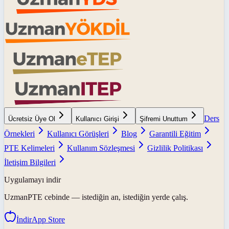
Ders
Ücretsiz Üye Ol
Kullanıcı Girişi
Şifremi Unuttum
Örnekleri
Kullanıcı Görüşleri
Blog
Garantili Eğitim
PTE Kelimeleri
Kullanım Sözleşmesi
Gizlilik Politikası
İletişim Bilgileri
Uygulamayı indir
UzmanPTE
cebinde — istediğin an, istediğin yerde çalış.
İndir
App Store