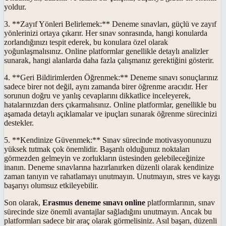
yoldur.
3. **Zayıf Yönleri Belirlemek:** Deneme sınavları, güçlü ve zayıf
yönlerinizi ortaya çıkarır. Her sınav sonrasında, hangi konularda
zorlandığınızı tespit ederek, bu konulara özel olarak
yoğunlaşmalısınız. Online platformlar genellikle detaylı analizler
sunarak, hangi alanlarda daha fazla çalışmanız gerektiğini gösterir.
4. **Geri Bildirimlerden Öğrenmek:** Deneme sınavı sonuçlarınız
sadece birer not değil, aynı zamanda birer öğrenme aracıdır. Her
sorunun doğru ve yanlış cevaplarını dikkatlice inceleyerek,
hatalarınızdan ders çıkarmalısınız. Online platformlar, genellikle bu
aşamada detaylı açıklamalar ve ipuçları sunarak öğrenme sürecinizi
destekler.
5. **Kendinize Güvenmek:** Sınav sürecinde motivasyonunuzu
yüksek tutmak çok önemlidir. Başarılı olduğunuz noktaları
görmezden gelmeyin ve zorlukların üstesinden gelebileceğinize
inanın. Deneme sınavlarına hazırlanırken düzenli olarak kendinize
zaman tanıyın ve rahatlamayı unutmayın. Unutmayın, stres ve kaygı
başarıyı olumsuz etkileyebilir.
Son olarak,
Erasmus deneme sınavı online
platformlarının, sınav
sürecinde size önemli avantajlar sağladığını unutmayın. Ancak bu
platformları sadece bir araç olarak görmelisiniz. Asıl başarı, düzenli