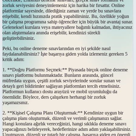
zorluk seviyesini deneyimlemeniz için harika bir fırsattır. Online
platformlar sayesinde, dilediğiniz zaman ve yerde bu sınavlara
erişebilir, kendi hızınızda pratik yapabilirsiniz. Bu, özellikle yoğun
bir çalışma programına sahip öğrenciler için büyük bir avantaj sunar.
Geleneksel kurslara veya materyallere bağımlı kalmadan, ihtiyacınız
olan alıştırmalara anında erişebilir, kendinizi sürekli
geliştirebilirsiniz.
Peki, bu online deneme sınavlarından en iyi şekilde nasıl
faydalanabilirsiniz? İşte başarıya giden yolda izlemeniz gereken 5
kritik adım:
1. **Doğru Platformu Seçmek:** Piyasada birçok online deneme
sınavı platformu bulunmaktadır. Bunların arasında, güncel
müfredata uygun, çeşitli zorluk seviyelerinde sorular sunan ve
detaylı geri bildirimler sağlayan platformları tercih etmelisiniz.
Platformun kullanıcı dostu arayüzü ve mobil uyumluluğu da
önemlidir. Böylece, ders çalışırken herhangi bir zorluk
yaşamazsınız.
2. **Kişisel Çalışma Planı Oluşturmak:** Kendinize uygun bir
çalışma planı oluşturmak, düzenli ve verimli çalışmanızı sağlar.
Hangi konulara ağırlık vereceğinizi, hangi sıklıkla deneme sınavı
yapacağınızı belirleyerek, hedeflerinize adım adım yaklaşabilirsiniz.
Unutmayın, düzenli ve tutarlı bir çalışma, başarıya giden en önemli