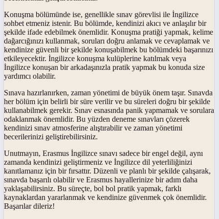
Konuşma bölümünde ise, genellikle sınav görevlisi ile İngilizce
sohbet etmeniz istenir. Bu bölümde, kendinizi akıcı ve anlaşılır bir
şekilde ifade edebilmek önemlidir. Konuşma pratiği yapmak, kelime
dağarcığınızı kullanmak, soruları doğru anlamak ve cevaplamak ve
kendinize güvenli bir şekilde konuşabilmek bu bölümdeki başarınızı
etkileyecektir. İngilizce konuşma kulüplerine katılmak veya
İngilizce konuşan bir arkadaşınızla pratik yapmak bu konuda size
yardımcı olabilir.
Sınava hazırlanırken, zaman yönetimi de büyük önem taşır. Sınavda
her bölüm için belirli bir süre verilir ve bu süreleri doğru bir şekilde
kullanabilmek gerekir. Sınav esnasında panik yapmamak ve sorulara
odaklanmak önemlidir. Bu yüzden deneme sınavları çözerek
kendinizi sınav atmosferine alıştırabilir ve zaman yönetimi
becerilerinizi geliştirebilirsiniz.
Unutmayın, Erasmus İngilizce sınavı sadece bir engel değil, aynı
zamanda kendinizi geliştirmeniz ve İngilizce dil yeterliliğinizi
kanıtlamanız için bir fırsattır. Düzenli ve planlı bir şekilde çalışarak,
sınavda başarılı olabilir ve Erasmus hayallerinize bir adım daha
yaklaşabilirsiniz. Bu süreçte, bol bol pratik yapmak, farklı
kaynaklardan yararlanmak ve kendinize güvenmek çok önemlidir.
Başarılar dileriz!