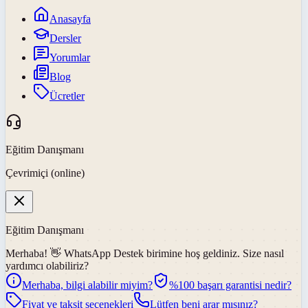
Anasayfa
Dersler
Yorumlar
Blog
Ücretler
Eğitim Danışmanı
Çevrimiçi (online)
Eğitim Danışmanı
Merhaba! 👋
WhatsApp Destek
birimine hoş geldiniz. Size nasıl
yardımcı olabiliriz?
Merhaba, bilgi alabilir miyim?
%100 başarı garantisi nedir?
Fiyat ve taksit seçenekleri
Lütfen beni arar mısınız?