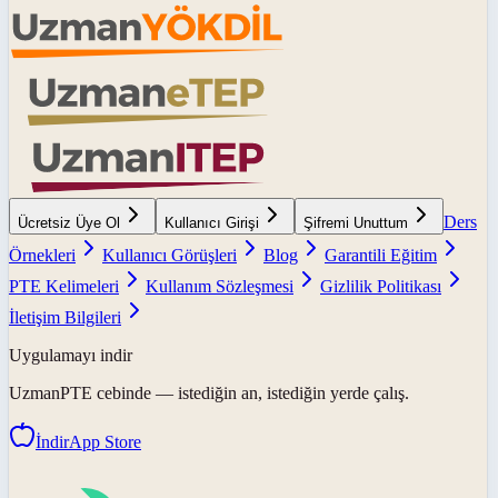
Ders
Ücretsiz Üye Ol
Kullanıcı Girişi
Şifremi Unuttum
Örnekleri
Kullanıcı Görüşleri
Blog
Garantili Eğitim
PTE Kelimeleri
Kullanım Sözleşmesi
Gizlilik Politikası
İletişim Bilgileri
Uygulamayı indir
UzmanPTE
cebinde — istediğin an, istediğin yerde çalış.
İndir
App Store