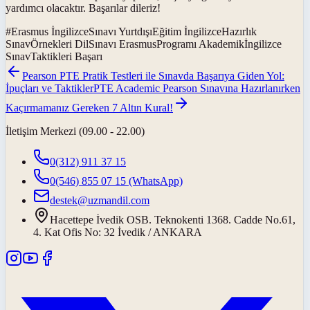
yardımcı olacaktır. Başarılar dileriz!
#
Erasmus İngilizceSınavı YurtdışıEğitim İngilizceHazırlık
SınavÖrnekleri DilSınavı ErasmusProgramı Akademikİngilizce
SınavTaktikleri Başarı
Pearson PTE Pratik Testleri ile Sınavda Başarıya Giden Yol:
İpuçları ve Taktikler
PTE Academic Pearson Sınavına Hazırlanırken
Kaçırmamanız Gereken 7 Altın Kural!
İletişim Merkezi (09.00 - 22.00)
0(312) 911 37 15
0(546) 855 07 15
(WhatsApp)
destek@uzmandil.com
Hacettepe İvedik OSB. Teknokenti 1368. Cadde No.61,
4. Kat Ofis No: 32 İvedik / ANKARA