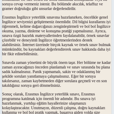
soruya cevap vermeniz istenir. Bu bölümde akıcılık, telaffuz ve
gramer doğruluğu gibi unsurlar değerlendirilir.
Erasmus İngilizce yeterlilik sınavına hazırlanırken, öncelikle genel
İngilizce seviyenizi geliştirmeniz önemlidir. Dil bilgisi kurallarını iyi
öğrenmeli, kelime dağarcığınızı zenginleştirmeli ve bol bol İngilizce
okuma, yazma, dinleme ve konuşma pratiği yapmalısınız. Ayrıca,
sınava özgü hazırlık materyallerinden faydalanabilir, örnek sınavlar
çözebilir ve deneyimli İngilizce öğretmenlerinden destek
alabilirsiniz. İnternet üzerinde birçok kaynak ve örnek sınav bulmak
mümkündür, bu kaynakları değerlendirerek sınav hakkında daha iyi
bir fikir edinebilirsiniz.
Sınavda zaman yönetimi de büyük önem taşır. Her bölüme ne kadar
zaman ayıracağınızı önceden planlamalı ve sınav sırasında bu plana
sadık kalmalısınız. Panik yapmamalı, sakin ve odaklanmış bir
şekilde soruları yanıtlamaya çalışmalısınız. Eğer bir soruya
takılırsanız, zaman kaybetmeden diğer sorulara geçmeli ve en son
takıldığınız soruya geri dönmelisiniz.
Sonuç olarak, Erasmus İngilizce yeterlilik sınavı, Erasmus
programına katılmak için önemli bir adımdır. Bu sınava iyi
hazırlanmak, yurtdışı eğitim hayallerinize ulaşmanızı
kolaylaştıracaktır. Unutmayın, düzenli çalışma, doğru kaynakları
kullanma ve bol bol pratik yapmak, başarıya giden yolda size