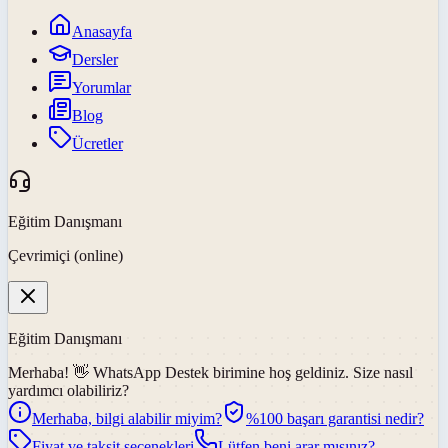
Anasayfa
Dersler
Yorumlar
Blog
Ücretler
Eğitim Danışmanı
Çevrimiçi (online)
Eğitim Danışmanı
Merhaba! 👋
WhatsApp Destek
birimine hoş geldiniz. Size nasıl
yardımcı olabiliriz?
Merhaba, bilgi alabilir miyim?
%100 başarı garantisi nedir?
Fiyat ve taksit seçenekleri
Lütfen beni arar mısınız?