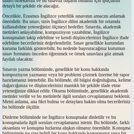
sınavı örneklerini ve bu sınavda başarılı olmanız için ipuçlarını
detaylı bir şekilde ele alacağız.
Öncelikle, Erasmus İngilizce yeterlilik sınavının amacını anlamak
önemlidir. Bu sınav, sizin İngilizce dilini akademik bir ortamda
kullanabilme yeteneğinizi ölçmeyi hedefler. Sınavda, akademik
metinleri anlayabilme, kompozisyon yazabilme, İngilizce
konuşmaları takip edebilme ve kendi düşüncelerinizi İngilizce ifade
edebilme becerileriniz değerlendirilir. Sınav genellikle kurumdan
kuruma farklılık gösterebilir, bu nedenle başvuracağınız kurumun
sınav formatını önceden öğrenmek ve örnek sınavlara göz atmak
faydalı olacaktır.
Sınavın yazma bölümünde, genellikle bir konu hakkında
kompozisyon yazmanız veya bir problemi çözmek üzerine bir rapor
hazırlamanız istenebilir. Bu bölümde, dil bilgisi doğruluğuna, kelime
dağarcığınıza ve düşüncelerinizi mantıklı bir şekilde ifade etme
yeteneğinize dikkat edilir. Okuma bölümünde, genellikle akademik
metinler verilir ve bu metinlerle ilgili soruları cevaplamanız beklenir.
Metni anlama, ana fikri bulma ve detaylara hakim olma becerileriniz
bu bölümde ölçülür.
Dinleme bölümünde ise İngilizce konuşmalar dinletilir ve bu
konuşmalarla ilgili soruları cevaplamanız istenir. Bu bölümde, farklı
aksanlara ve konuşma hızlarına alışkın olmanız önemlidir. Konuşma
bölümünde ise size belirli bir konu hakkında konuşmanız veya bir