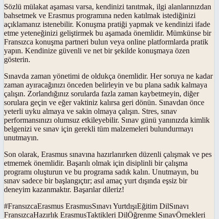
Sözlü mülakat aşaması varsa, kendinizi tanıtmak, ilgi alanlarınızdan
bahsetmek ve Erasmus programına neden katılmak istediğinizi
açıklamanız istenebilir. Konuşma pratiği yapmak ve kendinizi ifade
etme yeteneğinizi geliştirmek bu aşamada önemlidir. Mümkünse bir
Fransızca konuşma partneri bulun veya online platformlarda pratik
yapın. Kendinize güvenli ve net bir şekilde konuşmaya özen
gösterin.
Sınavda zaman yönetimi de oldukça önemlidir. Her soruya ne kadar
zaman ayıracağınızı önceden belirleyin ve bu plana sadık kalmaya
çalışın. Zorlandığınız sorularda fazla zaman kaybetmeyin, diğer
sorulara geçin ve eğer vaktiniz kalırsa geri dönün. Sınavdan önce
yeterli uyku almaya ve sakin olmaya çalışın. Stres, sınav
performansınızı olumsuz etkileyebilir. Sınav günü yanınızda kimlik
belgenizi ve sınav için gerekli tüm malzemeleri bulundurmayı
unutmayın.
Son olarak, Erasmus sınavına hazırlanırken düzenli çalışmak ve pes
etmemek önemlidir. Başarılı olmak için disiplinli bir çalışma
programı oluşturun ve bu programa sadık kalın. Unutmayın, bu
sınav sadece bir başlangıçtır; asıl amaç yurt dışında eşsiz bir
deneyim kazanmaktır. Başarılar dileriz!
#
FransızcaErasmus ErasmusSınavı YurtdışıEğitim DilSınavı
FransızcaHazırlık ErasmusTaktikleri DilÖğrenme SınavÖrnekleri