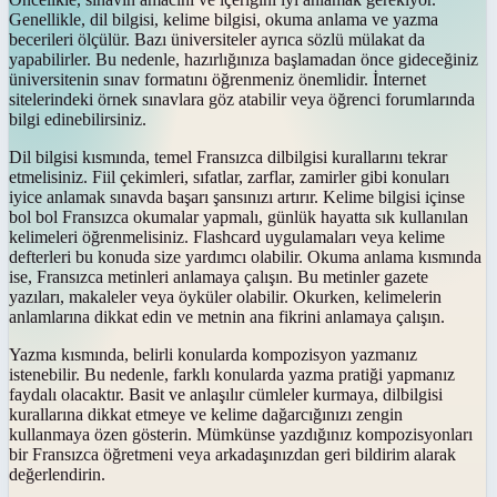
Genellikle, dil bilgisi, kelime bilgisi, okuma anlama ve yazma
becerileri ölçülür. Bazı üniversiteler ayrıca sözlü mülakat da
yapabilirler. Bu nedenle, hazırlığınıza başlamadan önce gideceğiniz
üniversitenin sınav formatını öğrenmeniz önemlidir. İnternet
sitelerindeki örnek sınavlara göz atabilir veya öğrenci forumlarında
bilgi edinebilirsiniz.
Dil bilgisi kısmında, temel Fransızca dilbilgisi kurallarını tekrar
etmelisiniz. Fiil çekimleri, sıfatlar, zarflar, zamirler gibi konuları
iyice anlamak sınavda başarı şansınızı artırır. Kelime bilgisi içinse
bol bol Fransızca okumalar yapmalı, günlük hayatta sık kullanılan
kelimeleri öğrenmelisiniz. Flashcard uygulamaları veya kelime
defterleri bu konuda size yardımcı olabilir. Okuma anlama kısmında
ise, Fransızca metinleri anlamaya çalışın. Bu metinler gazete
yazıları, makaleler veya öyküler olabilir. Okurken, kelimelerin
anlamlarına dikkat edin ve metnin ana fikrini anlamaya çalışın.
Yazma kısmında, belirli konularda kompozisyon yazmanız
istenebilir. Bu nedenle, farklı konularda yazma pratiği yapmanız
faydalı olacaktır. Basit ve anlaşılır cümleler kurmaya, dilbilgisi
kurallarına dikkat etmeye ve kelime dağarcığınızı zengin
kullanmaya özen gösterin. Mümkünse yazdığınız kompozisyonları
bir Fransızca öğretmeni veya arkadaşınızdan geri bildirim alarak
değerlendirin.