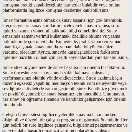
konuşma pratiği yapabileceğiniz partnerler bulabilir veya online
platformlarda İngilizce konuşma derslerine katılabilirsiniz.
Sınav formatına aşina olmak da sınav başarısı için çok önemlidir.
Geçmiş yılların sınav sorularını inceleyerek sınavın yapısı, soru
tipleri ve zaman yönetimi hakkında bilgi edinebilirsiniz. Sınav
esnasında zamanı verimli kullanmak, özellikle okuma ve yazma
bölümlerinde çok önemlidir. Bu nedenle, pratik yaparken zaman
tutarak çalışmak, sınav anında zamanı daha iyi yönetmenize
yardımcı olacaktır. Ayrıca, sınavda karşılaşılabilecek farklı soru
tiplerine hazırlıklı olmak için çeşitli kaynaklardan yararlanabilirsiniz.
Sınav stresini yönetmek de sınav başarısı için önemli bir faktördür.
Sınav öncesinde ve sınav anında sakin kalmaya çalışmak,
performansınızı olumlu yönde etkileyecektir. Stresi azaltmak için
düzenli egzersiz yapabilir, meditasyon tekniklerini deneyebilir veya
sevdiğiniz aktivitelerle zaman geçirebilirsiniz. Kendinize güvenmek
ve pozitif düşünmek de sınav başarınız için önemlidir. Unutmayın,
her sınav bir öğrenme fırsatıdır ve kendinizi geliştirmek için önemli
bir adımdır.
Gelişim Üniversitesi İngilizce yeterlilik sınavına hazırlanırken,
disiplinli ve düzenli bir çalışma programı oluşturmak önemlidir. Her
gün belirli bir süre İngilizce çalışmak, bilgilerinizi pekiştirmenize ve
sınavda daha başarılı olmanıza yardımcı olacaktır. Çalışma