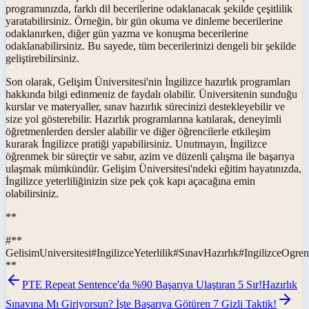
programınızda, farklı dil becerilerine odaklanacak şekilde çeşitlilik
yaratabilirsiniz. Örneğin, bir gün okuma ve dinleme becerilerine
odaklanırken, diğer gün yazma ve konuşma becerilerine
odaklanabilirsiniz. Bu sayede, tüm becerilerinizi dengeli bir şekilde
geliştirebilirsiniz.
Son olarak, Gelişim Üniversitesi'nin İngilizce hazırlık programları
hakkında bilgi edinmeniz de faydalı olabilir. Üniversitenin sunduğu
kurslar ve materyaller, sınav hazırlık sürecinizi destekleyebilir ve
size yol gösterebilir. Hazırlık programlarına katılarak, deneyimli
öğretmenlerden dersler alabilir ve diğer öğrencilerle etkileşim
kurarak İngilizce pratiği yapabilirsiniz. Unutmayın, İngilizce
öğrenmek bir süreçtir ve sabır, azim ve düzenli çalışma ile başarıya
ulaşmak mümkündür. Gelişim Üniversitesi'ndeki eğitim hayatınızda,
İngilizce yeterliliğinizin size pek çok kapı açacağına emin
olabilirsiniz.
**
#
**
GelisimUniversitesi
#
IngilizceYeterlilik
#
SınavHazırlık
#
IngilizceOgre
**
PTE Repeat Sentence'da %90 Başarıya Ulaştıran 5 Sır!
Hazırlık
Sınavına Mı Giriyorsun? İşte Başarıya Götüren 7 Gizli Taktik!