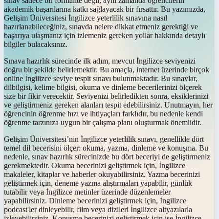
sınav sadece bir formalite değil, aynı zamanda öğrencilerin
akademik başarılarına katkı sağlayacak bir fırsattır. Bu yazımızda,
Gelişim Üniversitesi İngilizce yeterlilik sınavına nasıl
hazırlanabileceğiniz, sınavda nelere dikkat etmeniz gerektiği ve
başarıya ulaşmanız için izlemeniz gereken yollar hakkında detaylı
bilgiler bulacaksınız.
Sınava hazırlık sürecinde ilk adım, mevcut İngilizce seviyenizi
doğru bir şekilde belirlemektir. Bu amaçla, internet üzerinde birçok
online İngilizce seviye tespit sınavı bulunmaktadır. Bu sınavlar,
dilbilgisi, kelime bilgisi, okuma ve dinleme becerilerinizi ölçerek
size bir fikir verecektir. Seviyenizi belirledikten sonra, eksiklerinizi
ve geliştirmeniz gereken alanları tespit edebilirsiniz. Unutmayın, her
öğrencinin öğrenme hızı ve ihtiyaçları farklıdır, bu nedenle kendi
öğrenme tarzınıza uygun bir çalışma planı oluşturmak önemlidir.
Gelişim Üniversitesi’nin İngilizce yeterlilik sınavı, genellikle dört
temel dil becerisini ölçer: okuma, yazma, dinleme ve konuşma. Bu
nedenle, sınav hazırlık sürecinizde bu dört beceriyi de geliştirmeniz
gerekmektedir. Okuma becerinizi geliştirmek için, İngilizce
makaleler, kitaplar ve haberler okuyabilirsiniz. Yazma becerinizi
geliştirmek için, deneme yazma alıştırmaları yapabilir, günlük
tutabilir veya İngilizce metinler üzerinde düzenlemeler
yapabilirsiniz. Dinleme becerinizi geliştirmek için, İngilizce
podcast'ler dinleyebilir, film veya dizileri İngilizce altyazılarla
izleyebilirsiniz. Konuşma becerinizi geliştirmek için ise İngilizce