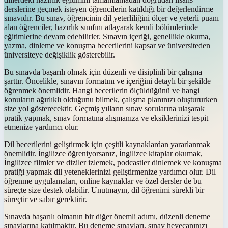
derslerine geçmek isteyen öğrencilerin katıldığı bir değerlendirme
sınavıdır. Bu sınav, öğrencinin dil yeterliliğini ölçer ve yeterli puanı
alan öğrenciler, hazırlık sınıfını atlayarak kendi bölümlerinde
eğitimlerine devam edebilirler. Sınavın içeriği, genellikle okuma,
yazma, dinleme ve konuşma becerilerini kapsar ve üniversiteden
üniversiteye değişiklik gösterebilir.
Bu sınavda başarılı olmak için düzenli ve disiplinli bir çalışma
şarttır. Öncelikle, sınavın formatını ve içeriğini detaylı bir şekilde
öğrenmek önemlidir. Hangi becerilerin ölçüldüğünü ve hangi
konuların ağırlıklı olduğunu bilmek, çalışma planınızı oluştururken
size yol gösterecektir. Geçmiş yılların sınav sorularına ulaşarak
pratik yapmak, sınav formatına alışmanıza ve eksiklerinizi tespit
etmenize yardımcı olur.
Dil becerilerini geliştirmek için çeşitli kaynaklardan yararlanmak
önemlidir. İngilizce öğreniyorsanız, İngilizce kitaplar okumak,
İngilizce filmler ve diziler izlemek, podcastler dinlemek ve konuşma
pratiği yapmak dil yeteneklerinizi geliştirmenize yardımcı olur. Dil
öğrenme uygulamaları, online kaynaklar ve özel dersler de bu
süreçte size destek olabilir. Unutmayın, dil öğrenimi sürekli bir
süreçtir ve sabır gerektirir.
Sınavda başarılı olmanın bir diğer önemli adımı, düzenli deneme
sınavlarına katılmaktır. Bu deneme sınavları, sınav heyecanınızı