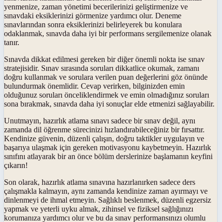
yenmenize, zaman yönetimi becerilerinizi geliştirmenize ve
sınavdaki eksiklerinizi görmenize yardımcı olur. Deneme
sınavlarından sonra eksiklerinizi belirleyerek bu konulara
odaklanmak, sınavda daha iyi bir performans sergilemenize olanak
tanır.
Sınavda dikkat edilmesi gereken bir diğer önemli nokta ise sınav
stratejisidir. Sınav sırasında soruları dikkatlice okumak, zamanı
doğru kullanmak ve sorulara verilen puan değerlerini göz önünde
bulundurmak önemlidir. Cevap verirken, bilginizden emin
olduğunuz soruları önceliklendirmek ve emin olmadığınız soruları
sona bırakmak, sınavda daha iyi sonuçlar elde etmenizi sağlayabilir.
Unutmayın, hazırlık atlama sınavı sadece bir sınav değil, aynı
zamanda dil öğrenme sürecinizi hızlandırabileceğiniz bir fırsattır.
Kendinize güvenin, düzenli çalışın, doğru taktikler uygulayın ve
başarıya ulaşmak için gereken motivasyonu kaybetmeyin. Hazırlık
sınıfını atlayarak bir an önce bölüm derslerinize başlamanın keyfini
çıkarın!
Son olarak, hazırlık atlama sınavına hazırlanırken sadece ders
çalışmakla kalmayın, aynı zamanda kendinize zaman ayırmayı ve
dinlenmeyi de ihmal etmeyin. Sağlıklı beslenmek, düzenli egzersiz
yapmak ve yeterli uyku almak, zihinsel ve fiziksel sağlığınızı
korumanıza yardımcı olur ve bu da sınav performansınızı olumlu