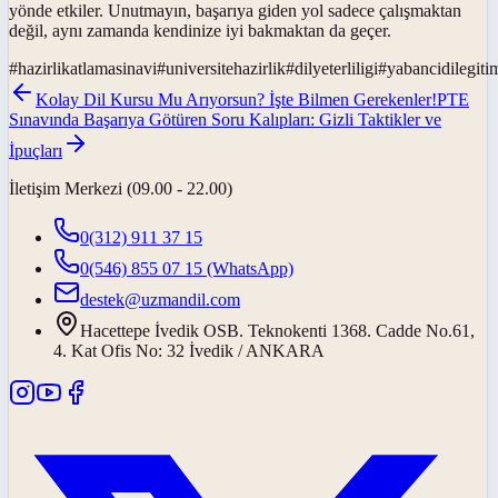
yönde etkiler. Unutmayın, başarıya giden yol sadece çalışmaktan
değil, aynı zamanda kendinize iyi bakmaktan da geçer.
#
hazirlikatlamasinavi
#
universitehazirlik
#
dilyeterliligi
#
yabancidilegiti
Kolay Dil Kursu Mu Arıyorsun? İşte Bilmen Gerekenler!
PTE
Sınavında Başarıya Götüren Soru Kalıpları: Gizli Taktikler ve
İpuçları
İletişim Merkezi (09.00 - 22.00)
0(312) 911 37 15
0(546) 855 07 15
(WhatsApp)
destek@uzmandil.com
Hacettepe İvedik OSB. Teknokenti 1368. Cadde No.61,
4. Kat Ofis No: 32 İvedik / ANKARA