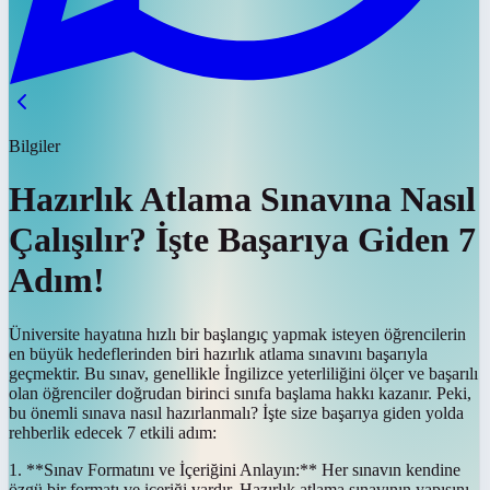
Bilgiler
Hazırlık Atlama Sınavına Nasıl
Çalışılır? İşte Başarıya Giden 7
Adım!
Üniversite hayatına hızlı bir başlangıç yapmak isteyen öğrencilerin
en büyük hedeflerinden biri hazırlık atlama sınavını başarıyla
geçmektir. Bu sınav, genellikle İngilizce yeterliliğini ölçer ve başarılı
olan öğrenciler doğrudan birinci sınıfa başlama hakkı kazanır. Peki,
bu önemli sınava nasıl hazırlanmalı? İşte size başarıya giden yolda
rehberlik edecek 7 etkili adım:
1. **Sınav Formatını ve İçeriğini Anlayın:** Her sınavın kendine
özgü bir formatı ve içeriği vardır. Hazırlık atlama sınavının yapısını,