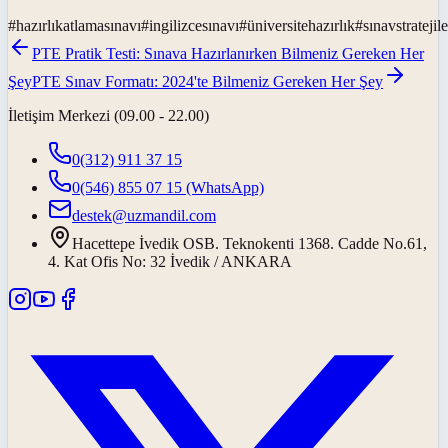
#
hazırlıkatlamasınavı
#
ingilizcesınavı
#
üniversitehazırlık
#
sınavstratejile
PTE Pratik Testi: Sınava Hazırlanırken Bilmeniz Gereken Her
Şey
PTE Sınav Formatı: 2024'te Bilmeniz Gereken Her Şey
İletişim Merkezi (09.00 - 22.00)
0(312) 911 37 15
0(546) 855 07 15
(WhatsApp)
destek@uzmandil.com
Hacettepe İvedik OSB. Teknokenti 1368. Cadde No.61,
4. Kat Ofis No: 32 İvedik / ANKARA