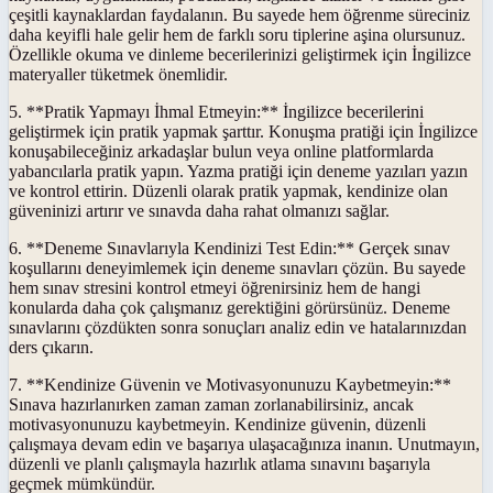
çeşitli kaynaklardan faydalanın. Bu sayede hem öğrenme süreciniz
daha keyifli hale gelir hem de farklı soru tiplerine aşina olursunuz.
Özellikle okuma ve dinleme becerilerinizi geliştirmek için İngilizce
materyaller tüketmek önemlidir.
5. **Pratik Yapmayı İhmal Etmeyin:** İngilizce becerilerini
geliştirmek için pratik yapmak şarttır. Konuşma pratiği için İngilizce
konuşabileceğiniz arkadaşlar bulun veya online platformlarda
yabancılarla pratik yapın. Yazma pratiği için deneme yazıları yazın
ve kontrol ettirin. Düzenli olarak pratik yapmak, kendinize olan
güveninizi artırır ve sınavda daha rahat olmanızı sağlar.
6. **Deneme Sınavlarıyla Kendinizi Test Edin:** Gerçek sınav
koşullarını deneyimlemek için deneme sınavları çözün. Bu sayede
hem sınav stresini kontrol etmeyi öğrenirsiniz hem de hangi
konularda daha çok çalışmanız gerektiğini görürsünüz. Deneme
sınavlarını çözdükten sonra sonuçları analiz edin ve hatalarınızdan
ders çıkarın.
7. **Kendinize Güvenin ve Motivasyonunuzu Kaybetmeyin:**
Sınava hazırlanırken zaman zaman zorlanabilirsiniz, ancak
motivasyonunuzu kaybetmeyin. Kendinize güvenin, düzenli
çalışmaya devam edin ve başarıya ulaşacağınıza inanın. Unutmayın,
düzenli ve planlı çalışmayla hazırlık atlama sınavını başarıyla
geçmek mümkündür.