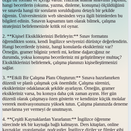
hangi becerilerin (okuma, yazma, dinleme, konuşma) ölçüldüğünü
ve sınavda hangi tür soruların sorulduğunu detaylı bir şekilde
öğrenin. Üniversitenizin web sitesinden veya ilgili birimlerden bu
bilgileri edinin. Sınavın kapsamını tam olarak bilmek, çalışma
stratejinizi belirlemenizde kritik rol oynar.
2. **Kişisel Eksikliklerinizi Belirleyin:** Sınav formatını
öğrendikten sonra, kendi İngilizce seviyenizi dürüstçe değerlendirin.
Hangi becerilerde iyisiniz, hangi konularda eksikleriniz var?
Örneğin, gramer bilginiz yeterli mi, kelime dağarcığınız ne
durumda, yoksa konuşma becerileriniz mi geliştirilmeye muhtaç?
Eksikliklerinizi belirlemek, çalışma planınızı kişiselleştirmenizi
sağlar.
3. **Etkili Bir Çalışma Planı Oluşturun:** Sınava hazırlanırken
düzenli ve planlı çalışmak çok önemlidir. Çalışma sürenizi,
eksiklerinize odaklanacak şekilde ayarlayın. Örneğin, gramer
eksikleriniz varsa, bu konuya daha çok zaman ayırın. Her gün
düzenli olarak çalışmaya özen gösterin ve kendinize küçük molalar
vererek motivasyonunuzu yüksek tutun. Çalışma planınızda deneme
sınavlarına yer vermeyi de unutmayın.
4. **Çeşitli Kaynaklardan Yararlanın:** İngilizce öğrenme
sürecinde tek bir kaynağa bağlı kalmayın. Ders kitapları, online
kaynaklar, uygulamalar, podcastler, İngilizce diziler ve filmler gibi